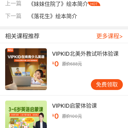
上一篇
《妹妹住院了》绘本简介
HOT
下一篇
《落花生》绘本简介
相关课程推荐
更多课程>
VIPKID北美外教试听体验课
0
¥
原价688元
内容简介
免费领取
@启发童书馆
VIPKID启蒙体验课
在巴黎的闹市区，有一栋公寓里住着一只非常聪
明的鹦鹉，他的名字叫作哈罗德。哈罗德拥有非
0
¥
原价100元
凡的语言天赋，任何声音，只要他听过一次，就