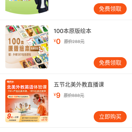
能分毫不差地模仿出来。可是有一件事让他觉得
伤脑筋。他不喜欢老是不停地重复那些已经听
免费领取
过、叫过好几百遍的声音。一天早上，哈罗德趁
着主人还在睡梦中，飞出了窗外！
100本原版绘本
听到外面世界的声音，哈罗德几乎不敢相信自己
0
¥
原价288元
的耳朵！天哪……
编辑推荐：
免费领取
★这是一本仿佛能听见“声音”的图画书！一只擅
长模仿声音的鹦鹉哈罗德，对你“哇哇”直叫唤！
五节北美外教直播课
跟着它扑扑抖动的翅膀，活力满满地寻找自我、
9
¥
原价888元
发现自我、接受自我吧！
★哔哔哔、叭叭叭、叮叮叮、嗡嗡嗡、轰轰
立即购买
轰……读着读着就会自行脑补各种奇怪的声音并认
真地读出来！