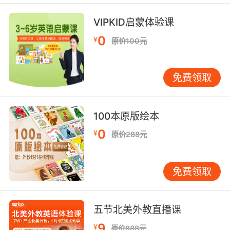
你真幸运 我想我只好 将开膛破肚计划延迟了
VIPKID启蒙体验课
9. You, search from the spastic dentistry
department down through disembowelment.
0
¥
原价100元
你 从痉挛牙科部搜到剖膛开肚室
免费领取
10. It's your turn to disembowel dinner when
you got a sec.
100本原版绘本
等你有空时把内脏取出来一下 轮到你干了
0
¥
原价288元
免费领取
五节北美外教直播课
9
¥
原价888元