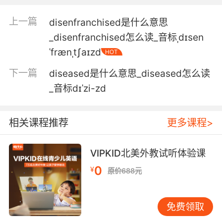
5. It's when the victim shoves a knife into
上一篇
disenfranchised是什么意思
their own stomach, disemboweling himself.
_disenfranchised怎么读_音标ˌdɪsen
死者把刀 自己肚子里 开膛破肚
ˈfrænˌtʃaɪzd
HOT
6. Maybe it's one of those friendships that
下一篇
diseased是什么意思_diseased怎么读
ends after the disemboweling.
_音标dɪˈzi-zd
也许这就是那种因为开膛破肚 而结束的友谊
相关课程推荐
更多课程>
7. His throat was ripped out, and he was
disemboweled like the others.
VIPKID北美外教试听体验课
他的喉咙被撕碎了 也和其他人一样被开膛破肚
0
¥
原价688元
8. Lucky you, I guess I'll just have to postpone
the disembowelment.
免费领取