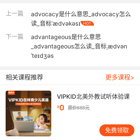
当然 我会做他卑微的谏臣
上一篇
advocacy是什么意思_advocacy怎么
6. All of his advisors would have told him not
读_音标ˈædvəkəsɪ
HOT
to come.
下一篇
advantageous是什么意思
他所有的顾问一定都劝过他不要来
_advantageous怎么读_音标ˌædvən
ˈteɪdʒəs
7. She just asked me to be her advisor.
她刚刚才叫我当她的毕业论文导师
相关课程推荐
更多课程>
8. This is your advisor's grant money, not
yours.
VIPKID北美外教试听体验课
0
这是你顾问的基金 不是你的
¥
原价688元
9. But you've got to listen to your advisors.
免费领取
但你必须听取智囊团的建议