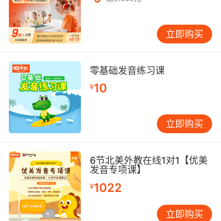
立即购买
零基础发音练习课
10
¥
立即购买
6节北美外教在线1对1【优美
发音专项课】
1022
¥
立即购买