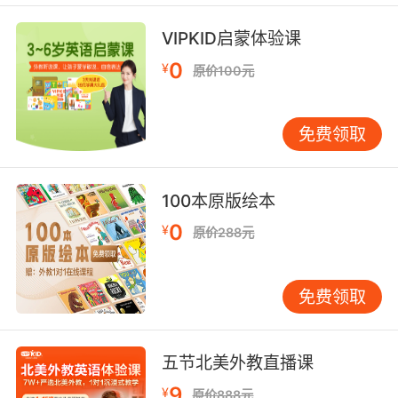
10. With the help of her loyal advisors.
VIPKID启蒙体验课
0
只要她忠诚的顾问鼎力相助
¥
原价100元
免费领取
100本原版绘本
0
¥
原价288元
免费领取
五节北美外教直播课
9
¥
原价888元