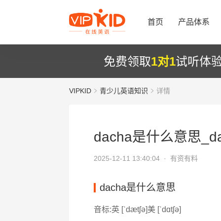
首页
产品体系
免费领取
1对1
试听体
VIPKID
青少儿英语知识
详情
dacha是什么意思_da
2025-12-11 13:40:04 ·
有资有料
dacha是什么意思
音标:英 [ˈdætʃə]美 [ˈdɑtʃə]