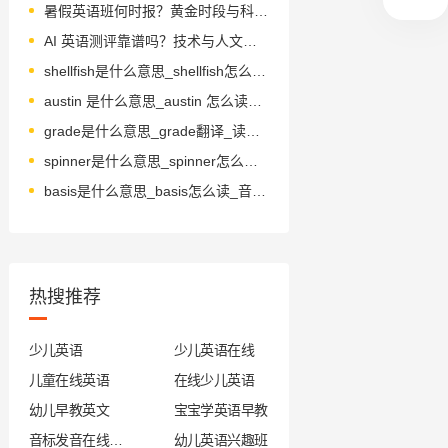
暑假英语班何时报？黄金时段与科学规划解析
AI 英语测评靠谱吗？技术与人文如何平衡
shellfish是什么意思_shellfish怎么读_音标'ʃelfɪʃ
austin 是什么意思_austin 怎么读_音标ˈɔ-stɪn
grade是什么意思_grade翻译_读音_用法_翻译
spinner是什么意思_spinner怎么读_音标'spɪnə(r)
basis是什么意思_basis怎么读_音标ˈbeɪsɪs
热搜推荐
少儿英语
少儿英语在线
儿童在线英语
在线少儿英语
幼儿早教英文
宝宝学英语早教
音标发音在线试听
幼儿英语兴趣班