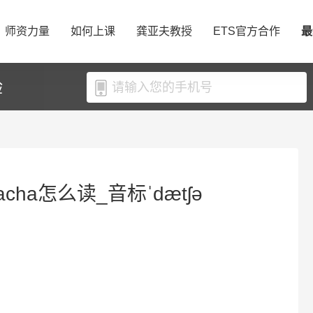
师资力量
如何上课
龚亚夫教授
ETS官方合作
最
验
cha怎么读_音标ˈdætʃə