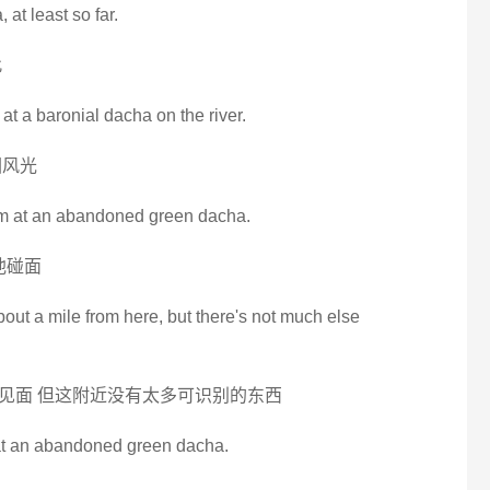
 at least so far.
此
at a baronial dacha on the river.
园风光
im at an abandoned green dacha.
他碰面
bout a mile from here, but there's not much else
见面 但这附近没有太多可识别的东西
 at an abandoned green dacha.