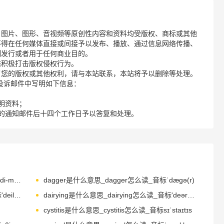
、图片、图形、音视频等原创性内容和资料均受版权、商标或其他
不得在任何媒体直接或间接予以发布、播放、通过信息网络传播、
制发行或者用于任何商业目的。
诺积极打击版权侵权行为。
了您的版权或其他权利，请与本站联系，本站将予以删除等处理。
请您在投诉邮件中写明如下信息：
明资料；
的通知邮件后十四个工作日予以答复和处理。
daemon是什么意思_daemon怎么读_音标'di-mən
dagger是什么意思_dagger怎么读_音标ˈdægə(r)
dailiness是什么意思_dailiness怎么读_音标'deilinis
dairying是什么意思_dairying怎么读_音标'deərɪɪŋ
cystitis是什么意思_cystitis怎么读_音标sɪˈstaɪtɪs