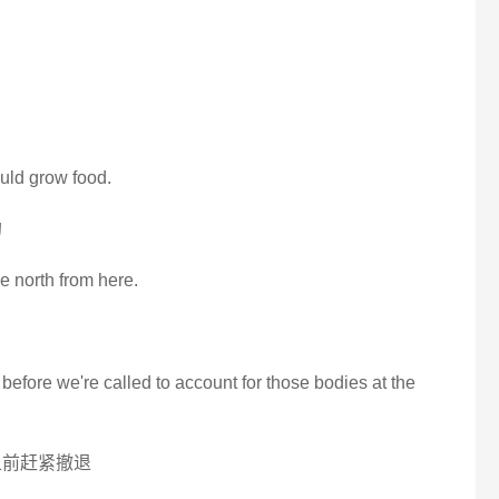
ould grow food.
的
e north from here.
before we're called to account for those bodies at the
上前赶紧撤退