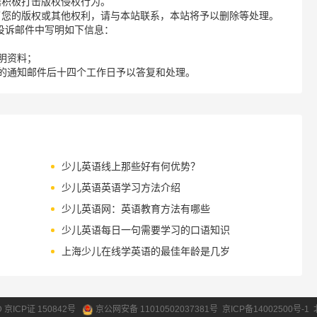
诺积极打击版权侵权行为。
了您的版权或其他权利，请与本站联系，本站将予以删除等处理。
请您在投诉邮件中写明如下信息：
明资料；
的通知邮件后十四个工作日予以答复和处理。
少儿英语线上那些好有何优势？
少儿英语英语学习方法介绍
少儿英语网：英语教育方法有哪些
少儿英语每日一句需要学习的口语知识
上海少儿在线学英语的最佳年龄是几岁
ID 京ICP证 150842号
京公网安备 11010502037381号
京ICP备14002500号-1