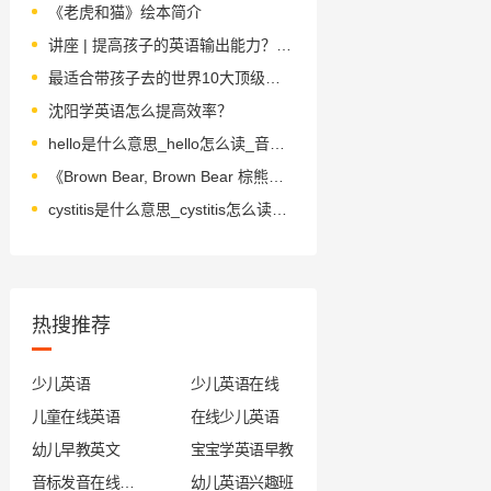
《老虎和猫》绘本简介
讲座 | 提高孩子的英语输出能力？这些招你一定用得上！
最适合带孩子去的世界10大顶级博物馆，你知道几个？（最全攻略）
沈阳学英语怎么提高效率？
hello是什么意思_hello怎么读_音标hə'ləʊ
《Brown Bear, Brown Bear 棕熊、棕熊，你看到了什么？》绘本简介
cystitis是什么意思_cystitis怎么读_音标sɪˈstaɪtɪs
热搜推荐
少儿英语
少儿英语在线
儿童在线英语
在线少儿英语
幼儿早教英文
宝宝学英语早教
音标发音在线试听
幼儿英语兴趣班