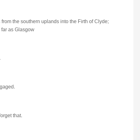
s from the southern uplands into the Firth of Clyde;
 far as Glasgow
.
ngaged.
orget that.