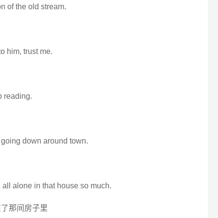
on of the old stream.
o him, trust me.
b reading.
hit going down around town.
 all alone in that house so much.
在了那间房子里