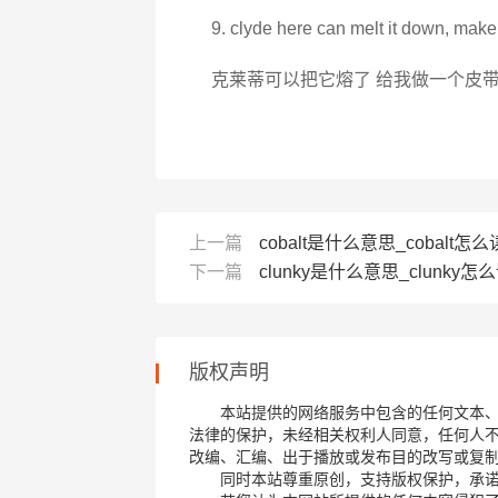
9. clyde here can melt it down, make
克莱蒂可以把它熔了 给我做一个皮
上一篇
cobalt是什么意思_cobalt怎么读_
下一篇
clunky是什么意思_clunky怎么读
版权声明
本站提供的网络服务中包含的任何文本
法律的保护，未经相关权利人同意，任何人
改编、汇编、出于播放或发布目的改写或复
同时本站尊重原创，支持版权保护，承