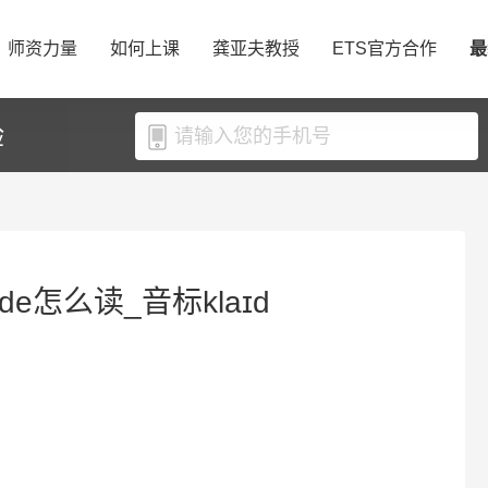
师资力量
如何上课
龚亚夫教授
ETS官方合作
最
验
yde怎么读_音标klaɪd