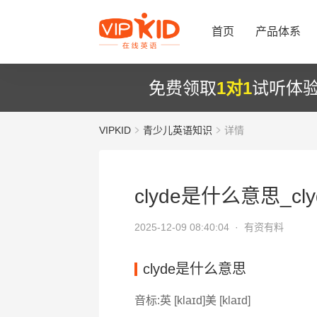
首页
产品体系
免费领取
1对1
试听体
VIPKID
青少儿英语知识
详情
clyde是什么意思_cl
2025-12-09 08:40:04 ·
有资有料
clyde是什么意思
音标:英 [klaɪd]美 [klaɪd]