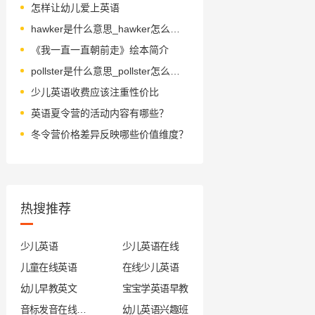
怎样让幼儿爱上英语
hawker是什么意思_hawker怎么读_音标'hɔ-kə(r)
《我一直一直朝前走》绘本简介
pollster是什么意思_pollster怎么读_音标ˈpəʊlstə(r)
少儿英语收费应该注重性价比
英语夏令营的活动内容有哪些？
冬令营价格差异反映哪些价值维度？
热搜推荐
少儿英语
少儿英语在线
儿童在线英语
在线少儿英语
幼儿早教英文
宝宝学英语早教
音标发音在线试听
幼儿英语兴趣班