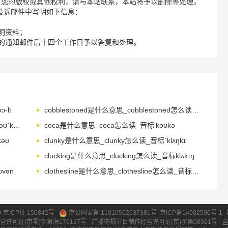
了您的版权或其他权利，请与本站联系，本站将予以删除等处理。
请您在投诉邮件中写明如下信息：
明资料；
的通知邮件后十四个工作日予以答复和处理。
-lt
cobblestoned是什么意思_cobblestoned怎么读_音标'kɒbəl,stəʊnd
cocaine是什么意思_cocaine怎么读_音标kəʊˈkeɪn
coca是什么意思_coca怎么读_音标'kəʊkə
əʊ
clunky是什么意思_clunky怎么读_音标ˈklʌŋkɪ
clucking是什么意思_clucking怎么读_音标klʌkɪŋ
vən
clothesline是什么意思_clothesline怎么读_音标'kləʊðzlaɪn
ID 京ICP证 150842号
京公网安备 11010502037381号
京ICP备14002500号-1
营许可证(京零)字第海170127号
广播电视节目制作经营许可证(京)字第08921号