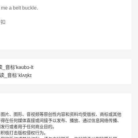
 me a belt buckle.
带扣
音标'kəʊbɔ-lt
_音标ˈklʌŋkɪ
、图片、图形、音视频等原创性内容和资料均受版权、商标或其他
不得在任何媒体直接或间接予以发布、播放、通过信息网络传播、
制发行或者用于任何商业目的。
诺积极打击版权侵权行为。