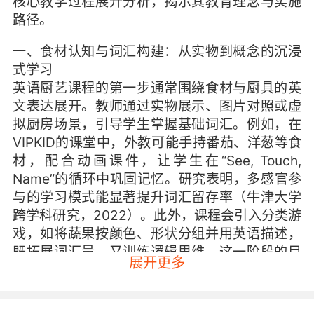
核心教学过程展开分析，揭示其教育理念与实施
路径。
一、食材认知与词汇构建：从实物到概念的沉浸
式学习
英语厨艺课程的第一步通常围绕食材与厨具的英
文表达展开。教师通过实物展示、图片对照或虚
拟厨房场景，引导学生掌握基础词汇。例如，在
VIPKID的课堂中，外教可能手持番茄、洋葱等食
材，配合动画课件，让学生在“See, Touch,
Name”的循环中巩固记忆。研究表明，多感官参
与的学习模式能显著提升词汇留存率（牛津大学
跨学科研究，2022）。此外，课程会引入分类游
戏，如将蔬果按颜色、形状分组并用英语描述，
既拓展词汇量，又训练逻辑思维。这一阶段的目
展开更多
标是让学生摆脱中英文翻译的依赖，直接建立实
物与英文术语的关联。