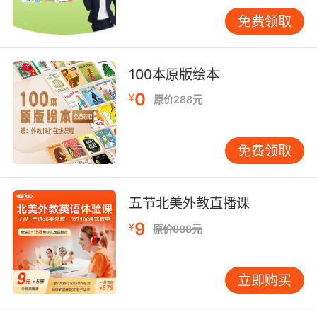
利面、寿司卷，并讲解背后的饮食文化词汇。例
免费领取
如，在制作披萨时，学生可能学到“smooth
tomato sauce”“melted mozzarella”等专业表
达，同时了解意大利餐桌礼仪的英文表述。
100本原版绘本
VIPKID的课程常设置“创意料理挑战”环节，鼓励
0
¥
原价288元
学生用所学词汇设计专属菜单，并模拟向“顾客”
介绍菜品。这一过程不仅检验语言综合运用能
力，还激发跨文化创造力。研究显示，当语言学
免费领取
习与文化体验结合时，学习者的沉浸感可提升
40%以上（剑桥大学双语教育研究中心数据）。
五节北美外教直播课
四、协作实践与反馈优化：社交语境下的语言修
9
¥
正机制
原价888元
厨艺课程天然具备协作属性，而团队合作中的英
语交流往往成为语言能力突飞猛进的转折点。在
立即购买
VIPKID的多人直播课中，学生可能被分组完成大
型料理项目，如合作烘焙蛋糕。此时，分工沟通