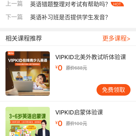
二、烹饪流程双语解析：动作指令与语言输出的
上一篇
英语错题整理对考试有帮助吗？
HOT
同步训练
下一篇
英语补习班是否提供学生发音？
当学生熟悉食材后，课程进入烹饪步骤的双语拆
解环节。教师将复杂的烹饪流程分解为“切丁”“搅
拌”“烘烤”等具体动作，并通过简洁的英语指令引
相关课程推荐
更多课程>
导学生操作。例如，在制作饼干时，外教可能喊
出“Roll the dough into balls”，学生需在完成动
VIPKID北美外教试听体验课
作的同时复述指令。这种“做中学”的模式不仅强
化动词性词汇的应用，还培养了听力反应速度。
0
¥
原价688元
值得注意的是，VIPKID的课程设计会刻意重复高
频句型，如“First, we need to...”“Be careful not
to...”，通过情境浸润让学生自然掌握烹饪场景的
免费领取
语言逻辑。
三、文化融合与创意表达：从食谱复现到自由创
VIPKID启蒙体验课
作的跃迁
0
¥
原价100元
英语厨艺课程的高阶阶段注重文化输入与个性化
输出。教师会引入各国经典菜肴的教学，如意大