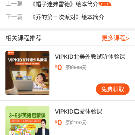
上一篇
《帽子迷弗雷德》绘本简介
HOT
下一篇
《乔的第一次派对》绘本简介
相关课程推荐
更多课程>
VIPKID北美外教试听体验课
0
¥
原价688元
内容简介
免费领取
“梦幻天堂”野生动物公园里，长颈鹿乔治正享受
着宁静的夜晚。忽然，他瞥见一队动物正悄悄地
VIPKID启蒙体验课
从眼前爬过去。他忍不住去打听了下……原来啊，
0
¥
原价100元
是企鹅们办了一个新的俱乐部。乔治也想加入，
可是，这个俱乐部只允许黑白色的动物加入。不