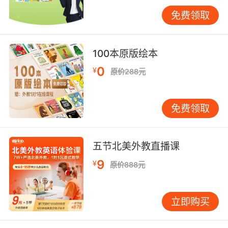
甘心被排除在外的长颈鹿乔治，也开始了自己的
免费领取
俱乐部计划。
乔治能顺利办成这个俱乐部吗？
100本原版绘本
编辑推荐：
0
¥
原价288元
★ 英国玛格丽特·卡蕾奖学金获得者爱丽丝•赫
敏，首部图画书作品！
免费领取
★ 因为毛色被“排挤”在俱乐部之外的主人公——
长颈鹿乔治，傻气、执着，但又包容；
五节北美外教直播课
9
¥
不愿意接纳毛色不同的长颈鹿——饰演“反派”的
原价888元
企鹅们，好笑却又固执得可爱；
立即购买
还有还有——“梦幻天堂”野生动物公园里那些打
酱油的友善动物们……