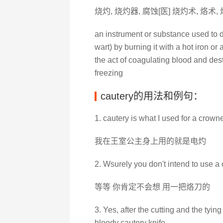
烧灼, 烧灼器, 腐蚀[医] 烧灼术, 烙术,
an instrument or substance used to d
wart) by burning it with a hot iron or a
the act of coagulating blood and dest
freezing
cautery的用法和例句：
1. cautery is what I used for a crown
我在王室公主身上用的就是电灼
2. Wsurely you don't intend to use a 
等等 你肯定不会想 用一把烙刀的
3. Yes, after the cutting and the tyin
bloody cautery knife.