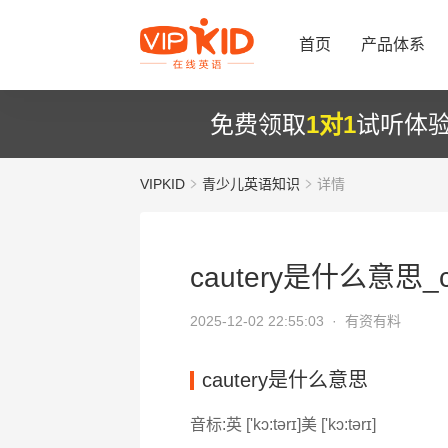
首页
产品体系
免费领取
1对1
试听体
VIPKID
青少儿英语知识
详情
cautery是什么意思_ca
2025-12-02 22:55:03 ·
有资有料
cautery是什么意思
音标:英 ['kɔ:tərɪ]美 ['kɔ:tərɪ]