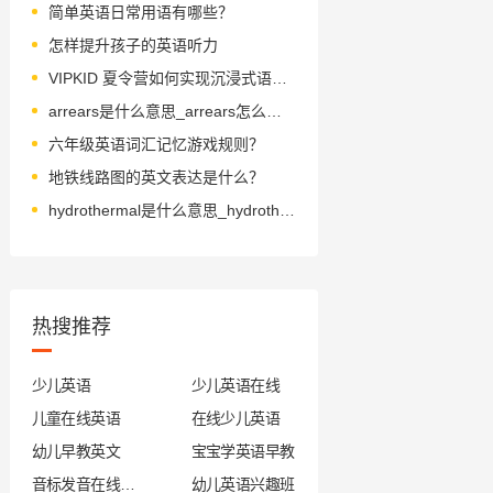
简单英语日常用语有哪些？
怎样提升孩子的英语听力
VIPKID 夏令营如何实现沉浸式语言成长？
arrears是什么意思_arrears怎么读_音标əˈrɪəz
六年级英语词汇记忆游戏规则？
地铁线路图的英文表达是什么？
hydrothermal是什么意思_hydrothermal怎么读_音标ˌhaɪdrə'θɜ-məl
热搜推荐
少儿英语
少儿英语在线
儿童在线英语
在线少儿英语
幼儿早教英文
宝宝学英语早教
音标发音在线试听
幼儿英语兴趣班