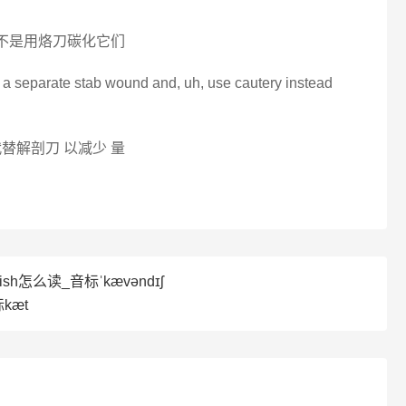
而不是用烙刀碳化它们
gh a separate stab wound and, uh, use cautery instead
替解剖刀 以减少 量
ish怎么读_音标ˈkævəndɪʃ
kæt