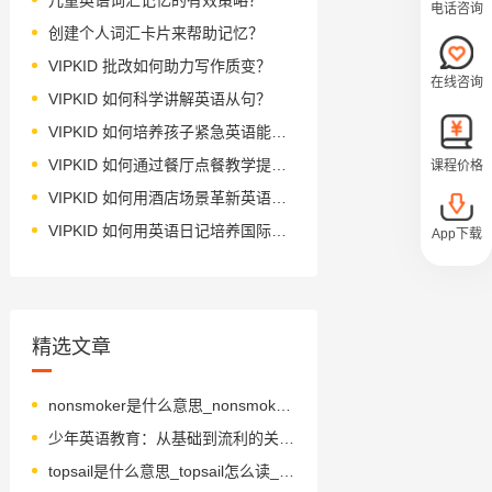
电话咨询
创建个人词汇卡片来帮助记忆？
VIPKID 批改如何助力写作质变？
在线咨询
VIPKID 如何科学讲解英语从句？
VIPKID 如何培养孩子紧急英语能力？
VIPKID 如何通过餐厅点餐教学提升少儿英语应用能力？
课程价格
VIPKID 如何用酒店场景革新英语教学？
VIPKID 如何用英语日记培养国际化人才？
App下载
精选文章
nonsmoker是什么意思_nonsmoker怎么读_音标ˌnɒn'sməʊkə
少年英语教育：从基础到流利的关键步骤
topsail是什么意思_topsail怎么读_音标ˈtɒpseɪl