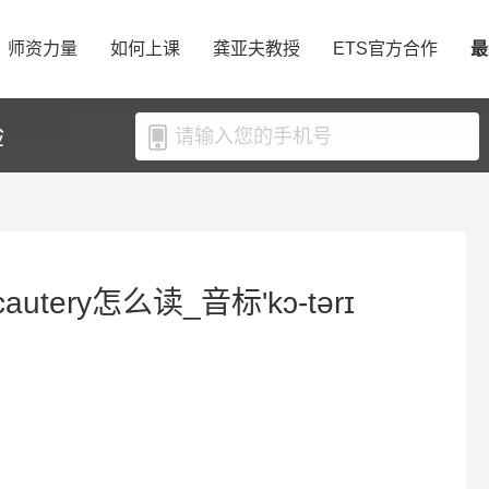
师资力量
如何上课
龚亚夫教授
ETS官方合作
最
验
utery怎么读_音标'kɔ-tərɪ