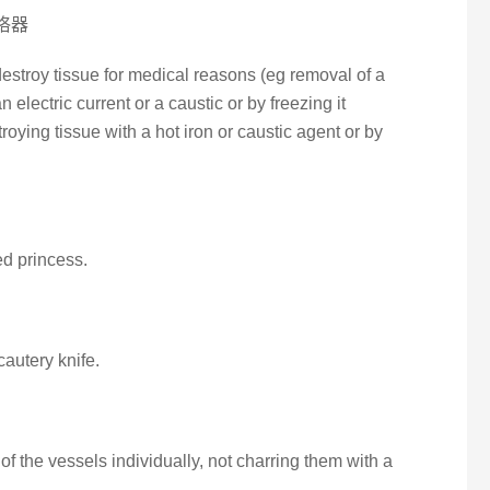
 烙器
estroy tissue for medical reasons (eg removal of a
n electric current or a caustic or by freezing it
roying tissue with a hot iron or caustic agent or by
ed princess.
cautery knife.
g of the vessels individually, not charring them with a