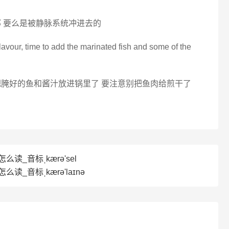
 要么是被静脉系统冲进去的
lavour, time to add the marinated fish and some of the
把腌好的鱼和酱汁放进锅里了 要注意别把鱼肉给煎干了
l怎么读_音标ˌkærə'sel
怎么读_音标ˌkærə'laɪnə