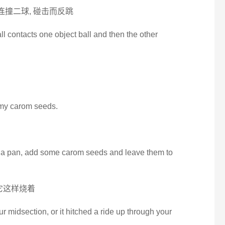
击连撞二球, 碰击而反跳
all contacts one object ball and then the other
 my carom seeds.
in a pan, add some carom seeds and leave them to
它这样烧着
our midsection, or it hitched a ride up through your