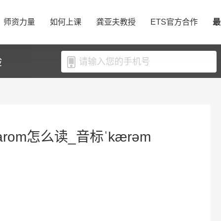
师资力量
如何上课
龚亚夫教授
ETS官方合作
最
验
arom怎么读_音标ˈkærəm