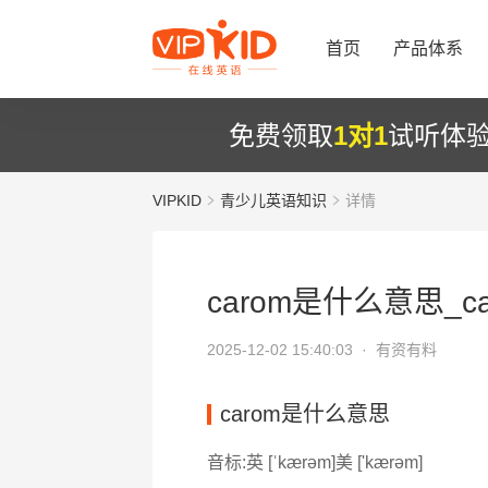
首页
产品体系
免费领取
1对1
试听体
VIPKID
青少儿英语知识
详情
carom是什么意思_c
2025-12-02 15:40:03 ·
有资有料
carom是什么意思
音标:英 [ˈkærəm]美 ['kærəm]