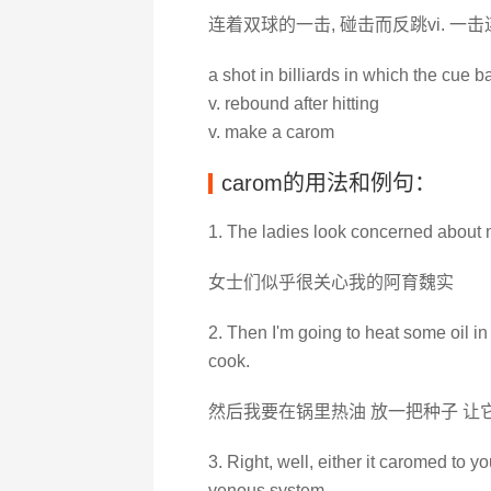
连着双球的一击, 碰击而反跳vi. 一
a shot in billiards in which the cue b
v. rebound after hitting
v. make a carom
carom的用法和例句：
1. The ladies look concerned about
女士们似乎很关心我的阿育魏实
2. Then I'm going to heat some oil 
cook.
然后我要在锅里热油 放一把种子 让
3. Right, well, either it caromed to y
venous system.