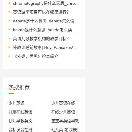
chromatography是什么意思_chromatography怎么读_音标ˌkrəʊməˈtɒgrəfɪ
英语游学项目可以在哪里进行？
debate是什么意思_debate怎么读_音标dɪ'beɪt
hairdo是什么意思_hairdo怎么读_音标'heədu-
英语儿歌教学机构的教学目标？
外教读睡前故事| Hey, Pancakes! 嘿，薄煎饼！
《外婆，再见》绘本简介
热搜推荐
少儿英语
少儿英语在线
儿童在线英语
在线少儿英语
幼儿早教英文
宝宝学英语早教
音标发音在线试听
幼儿英语兴趣班