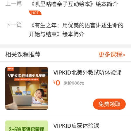
上一篇
《叽里咕噜亲子互动绘本》绘本简介
HOT
下一篇
《有生之年：用优美的语言讲述生命的
开始与结束》绘本简介
相关课程推荐
更多课程>
VIPKID北美外教试听体验课
0
¥
原价688元
内容简介
免费领取
《小象的陷阱》是“启发精选世界优秀畅销绘本”
丛书中的一本，适合2岁以上孩子阅读。小象一副
VIPKID启蒙体验课
得意洋洋的样子，他预感到，这次自己制造了一