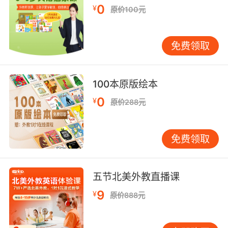
0
¥
原价100元
个很棒的陷阱,一定会让小动物们大吃一惊的。想
到这里，小象又兴奋又期待……
免费领取
编辑推荐：
《小象的陷阱》是“启发精选世界优秀畅销绘本”
100本原版绘本
丛书中的一本，适合2岁以上孩子阅读。小象的举
动充满童趣，非常符合孩子的心理，其中的各种
0
¥
原价288元
动物更是趣味十足，结局更是让人忍俊不禁。画
面活泼可爱，情节有趣。本书为日本著名的白杨
社出版的图书，高畠 纯充满童趣的文字，有趣的
免费领取
故事情节使孩子们在阅读时忍俊不禁，加上活泼
可爱的绘图。整本书充满欢乐和童趣，适合儿童
五节北美外教直播课
独立阅读和亲子共读！
9
¥
原价888元
媒体推荐：
被称为“设计和色彩的魔术师”的绘本大师高畠纯