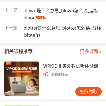
5. They say blow up a bridge, you blow it up.
上一篇
blown是什么意思_blown怎么读_音标
他们让你炸桥 你就炸了
bləʊn
HOT
下一篇
blotter是什么意思_blotter怎么读_音标
6. A blow against her is a blow against him,
and he won't take it lightly.
ˈblɒtə(r)
与她为敌就是与主教为敌 主教不会轻易放过的
相关课程推荐
更多课程>
7. They blow you up today, you blow them up
tomorrow.
VIPKID北美外教试听体验课
今天他们炸你 明天你炸他们
0
¥
原价688元
8. When I blow a bubble, if I blow it just a
little bit, it expands but it doesn't break off,
免费领取
but if I blow it harder, it breaks off and forms
a bubble.