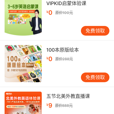
VIPKID启蒙体验课
当我吹泡泡时 若我轻轻地吹 气泡就会膨胀但不会
0
¥
原价100元
飞出去 若我使劲地吹 它就会脱离并形成一个泡泡
9. Her career was blowing up and her love
免费领取
life was blowing up.
她的事业正在起飞 她的爱情也一样
100本原版绘本
10. We blow out so you can blow 'em away.
0
¥
原价288元
我们血本无归以便你们大杀四方
免费领取
五节北美外教直播课
9
¥
原价888元