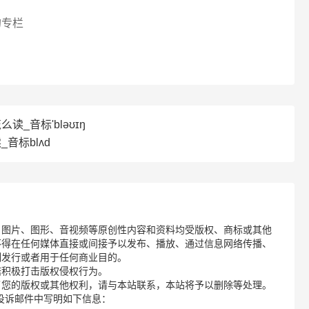
的专栏
怎么读_音标'bləʊɪŋ
_音标blʌd
、图片、图形、音视频等原创性内容和资料均受版权、商标或其他
不得在任何媒体直接或间接予以发布、播放、通过信息网络传播、
制发行或者用于任何商业目的。
诺积极打击版权侵权行为。
了您的版权或其他权利，请与本站联系，本站将予以删除等处理。
请您在投诉邮件中写明如下信息：