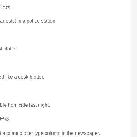
时记录
arrests) in a police station
 blotter.
d like a desk blotter.
ble homicide last night.
尸案
ut a crime blotter type column in the newspaper.