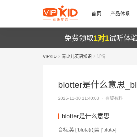
首页
产品体系
免费领取
1对1
试听体
VIPKID
青少儿英语知识
详情
blotter是什么意思_bl
2025-11-30 11:40:03 ·
有资有料
blotter是什么意思
音标:英 [ˈblɒtə(r)]美 [ˈblɑtɚ]