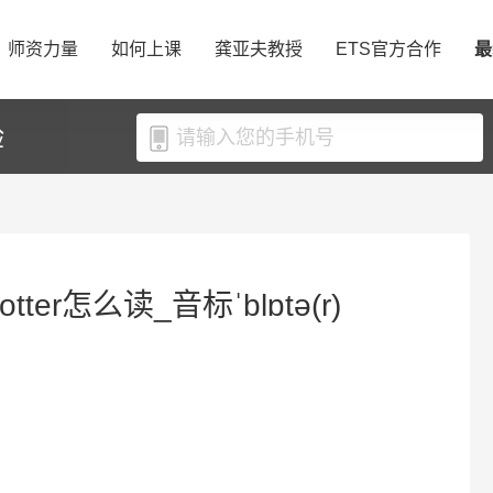
师资力量
如何上课
龚亚夫教授
ETS官方合作
最
验
otter怎么读_音标ˈblɒtə(r)