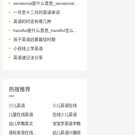
senatorial是什么意思_senatorial怎么读_音标ˌsenə'tɔ-rɪəl
一月至十二月的英语单词
英语的时态有哪几种
handful是什么意思_handful怎么读_音标'hændfʊl
孩子英语启蒙最佳时期
小孩线上学英语
英语速记法分享
热搜推荐
少儿英语
少儿英语在线
儿童在线英语
在线少儿英语
幼儿早教英文
宝宝学英语早教
音标发音在线试听
幼儿英语兴趣班