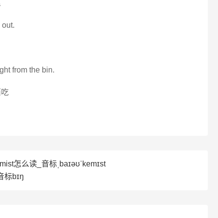
里
 out.
ght from the bin.
西吃
mist怎么读_音标ˌbaɪəʊˈkemɪst
音标bɪŋ