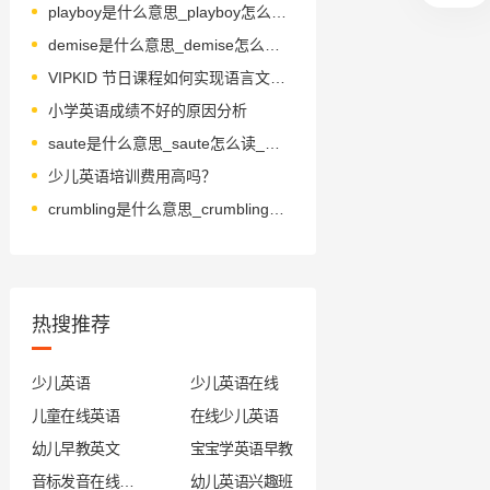
playboy是什么意思_playboy怎么读_音标ˈpleɪbɒɪ
demise是什么意思_demise怎么读_音标dɪ'maɪz
VIPKID 节日课程如何实现语言文化双赢？
小学英语成绩不好的原因分析
saute是什么意思_saute怎么读_音标'səʊteɪ
少儿英语培训费用高吗？
crumbling是什么意思_crumbling怎么读_音标'krʌmblɪŋ
热搜推荐
少儿英语
少儿英语在线
儿童在线英语
在线少儿英语
幼儿早教英文
宝宝学英语早教
音标发音在线试听
幼儿英语兴趣班