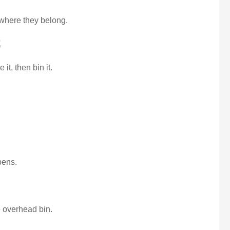
 where they belong.
属
 it, then bin it.
pens.
e overhead bin.