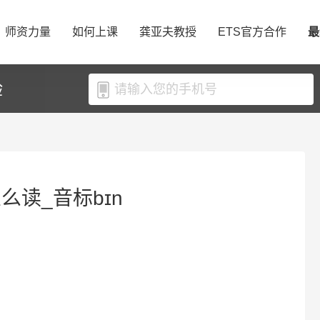
师资力量
如何上课
龚亚夫教授
ETS官方合作
最
验
怎么读_音标bɪn