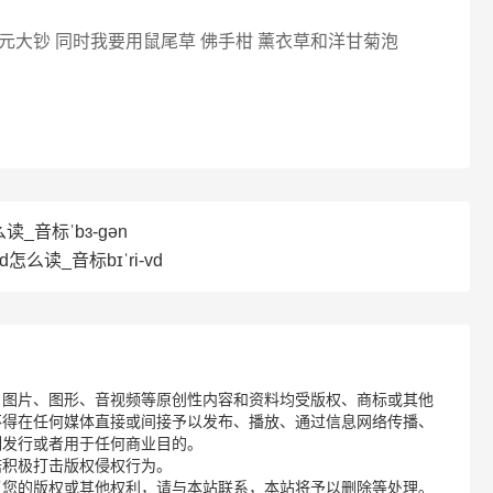
大钞 同时我要用鼠尾草 佛手柑 薰衣草和洋甘菊泡
读_音标ˈbɜ-ɡən
d怎么读_音标bɪˈri-vd
、图片、图形、音视频等原创性内容和资料均受版权、商标或其他
不得在任何媒体直接或间接予以发布、播放、通过信息网络传播、
制发行或者用于任何商业目的。
诺积极打击版权侵权行为。
了您的版权或其他权利，请与本站联系，本站将予以删除等处理。