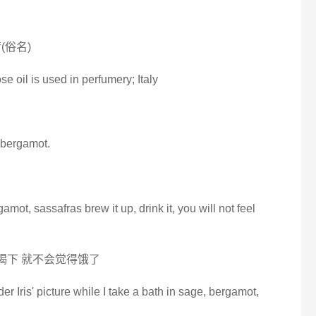
(俗名)
e oil is used in perfumery; Italy
le bergamot.
amot, sassafras brew it up, drink it, you will not feel
喝下 就不会觉得饿了
er Iris' picture while I take a bath in sage, bergamot,