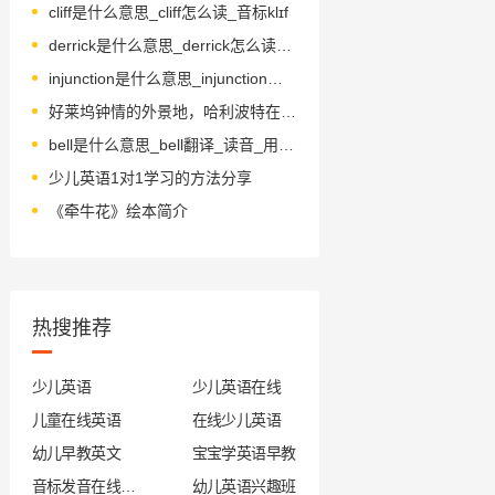
cliff是什么意思_cliff怎么读_音标klɪf
derrick是什么意思_derrick怎么读_音标'derɪk
injunction是什么意思_injunction怎么读_音标ɪnˈdʒʌŋkʃn
好莱坞钟情的外景地，哈利波特在这念书！你却不一定了解…
bell是什么意思_bell翻译_读音_用法_翻译
少儿英语1对1学习的方法分享
《牵牛花》绘本简介
热搜推荐
少儿英语
少儿英语在线
儿童在线英语
在线少儿英语
幼儿早教英文
宝宝学英语早教
音标发音在线试听
幼儿英语兴趣班