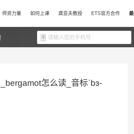
师资力量
如何上课
龚亚夫教授
ETS官方合作
最
验
_bergamot怎么读_音标ˈbɜ-