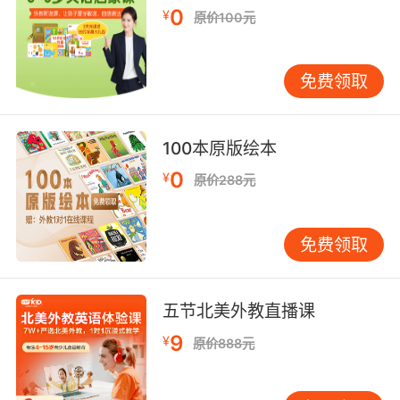
0
¥
原价100元
免费领取
100本原版绘本
0
¥
原价288元
免费领取
五节北美外教直播课
9
¥
原价888元