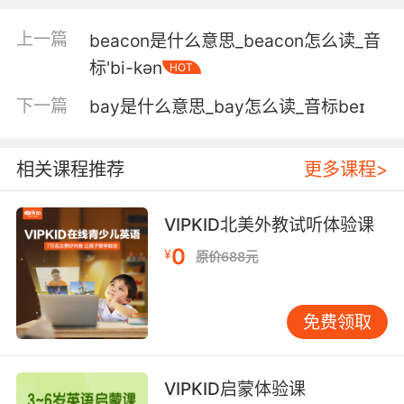
beachhead under a friendly flag.
上一篇
beacon是什么意思_beacon怎么读_音
第二 在友邦旗帜下 建立滩头堡要容易得多
标'bi-kən
HOT
5. The beachhead could not be enlarged and
下一篇
bay是什么意思_bay怎么读_音标beɪ
paratroopers were soon trying to fight their
way back to the all section of the shore
where the invaders were pinned down.
相关课程推荐
更多课程>
滩头阵地无法扩大 伞兵们很快便试图杀回 岸边的
VIPKID北美外教试听体验课
小块区域 这里的入侵者已经被压制
0
¥
原价688元
免费领取
VIPKID启蒙体验课