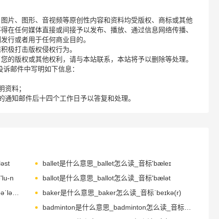
、图片、图形、音视频等原创性内容和资料均受版权、商标或其他
不得在任何媒体直接或间接予以发布、播放、通过信息网络传播、
制发行或者用于任何商业目的。
诺积极打击版权侵权行为。
了您的版权或其他权利，请与本站联系，本站将予以删除等处理。
请您在投诉邮件中写明如下信息：
明资料；
的通知邮件后十四个工作日予以答复和处理。
əst
ballet是什么意思_ballet怎么读_音标'bæleɪ
lu-n
ballot是什么意思_ballot怎么读_音标'bælət
baloney是什么意思_baloney怎么读_音标bəˈləʊnɪ
baker是什么意思_baker怎么读_音标ˈbeɪkə(r)
badminton是什么意思_badminton怎么读_音标'bædmɪntən