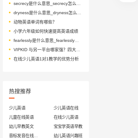
secrecy是什么意思_secrecy怎么读_音标'si-krəsɪ
dryness是什么意思_dryness怎么读_音标draɪnəs
动物英语单词有哪些？
小学六年级如何快速提高英语成绩
fearlessly是什么意思_fearlessly怎么读_音标'fɪələslɪ
VIPKID 与另一平台哪家强？四大维度专业对比
在线少儿英语1对1教学的优势分析
热搜推荐
少儿英语
少儿英语在线
儿童在线英语
在线少儿英语
幼儿早教英文
宝宝学英语早教
音标发音在线试听
幼儿英语兴趣班