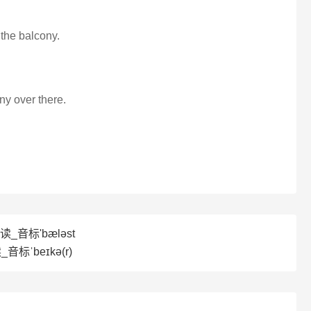
h the balcony.
ny over there.
读_音标'bæləst
音标ˈbeɪkə(r)