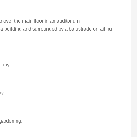
ar over the main floor in an auditorium
f a building and surrounded by a balustrade or railing
lcony.
ny.
 gardening.