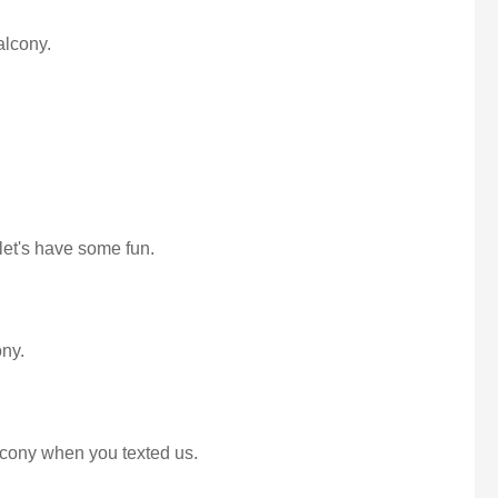
balcony.
let's have some fun.
ony.
lcony when you texted us.