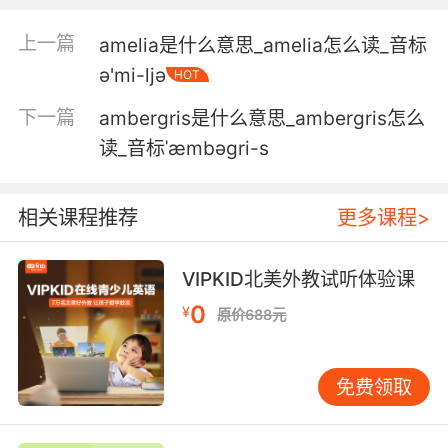
我要沿着小溪散个步 尝一下清凉的溪水 染上痢疾
上一篇
amelia是什么意思_amelia怎么读_音标
拉肚子拉死自己
ә'mi-ljә
HOT
下一篇
ambergris是什么意思_ambergris怎么
读_音标ˈæmbəgri-s
相关课程推荐
更多课程>
VIPKID北美外教试听体验课
0
¥
原价688元
免费领取