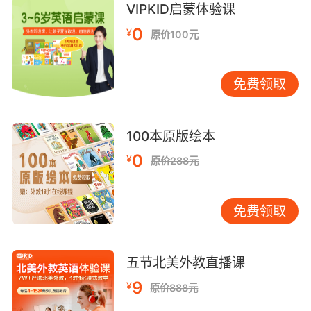
VIPKID启蒙体验课
0
¥
原价100元
免费领取
100本原版绘本
0
¥
原价288元
免费领取
五节北美外教直播课
9
¥
原价888元