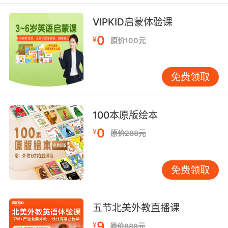
8. It's not difficult to accept, it's impossible to
VIPKID启蒙体验课
accept.
0
¥
原价100元
不是很难接受 而是不可能接受
9. We don't accept it structurally and we
免费领取
don't accept it spiritually.
不管是从结构上 还是从精神上
100本原版绘本
0
¥
原价288元
10. They accept you, but they will never
accept me.
免费领取
他们接纳了你 却永远不会接纳我
五节北美外教直播课
9
¥
原价888元