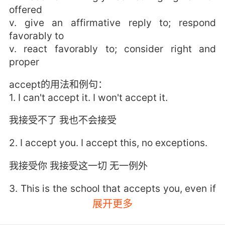
offered
v. give an affirmative reply to; respond
favorably to
v. react favorably to; consider right and
proper
accept的用法和例句：
1. I can't accept it. I won't accept it.
我接受不了 我也不会接受
2. I accept you. I accept this, no exceptions.
我接受你 我接受这一切 无一例外
3. This is the school that accepts you, even if
you don't accept yourself.
展开更多
这所学校接受你 就算你不接受你自己