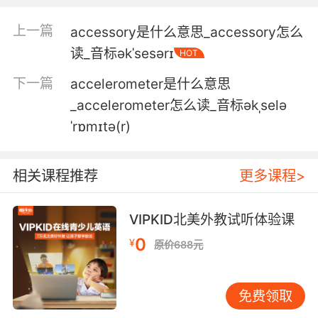
4. this is a school that accepts you, even if
上一篇
accessory是什么意思_accessory怎么
you don't accept yourself.
读_音标əkˈsesərɪ
HOT
这所学校接受你 就算你不接受你自己
下一篇
accelerometer是什么意思
_accelerometer怎么读_音标əkˌselə
5. You had to accept something no one
ˈrɒmɪtə(r)
should have to accept.
你不得不承受这些谁都不该承受的经历
相关课程推荐
更多课程>
6. You accept what now? I accept the
challenge.
VIPKID北美外教试听体验课
0
¥
你又接受什么? 我接受这个挑战
原价688元
7. accept that you are wrong, truly accept it.
免费领取
承认你错了 真正接受这一点