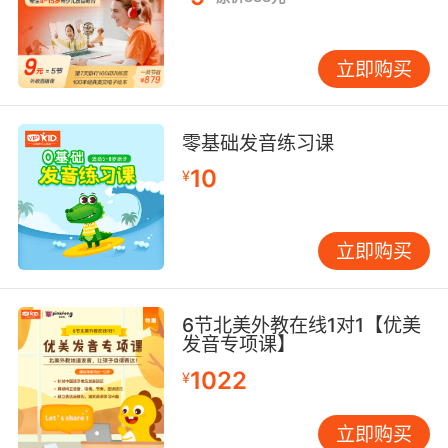
立即购买
零基础发音练习课
10
¥
立即购买
6节北美外教在线1对1【优美
发音专项课】
1022
¥
立即购买