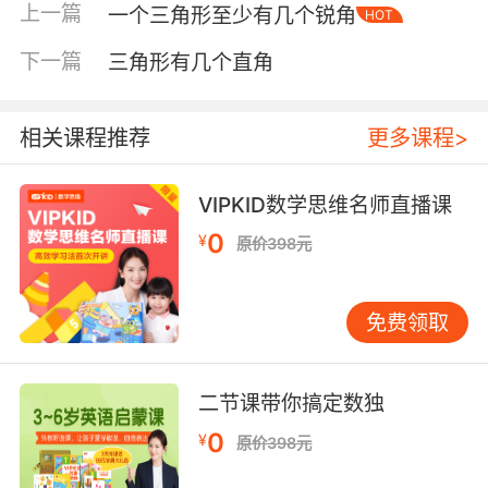
上一篇
一个三角形至少有几个锐角
HOT
下一篇
三角形有几个直角
相关课程推荐
更多课程>
VIPKID数学思维名师直播课
0
¥
原价398元
免费领取
内容简介
二节课带你搞定数独
本套丛书包括：《推土机和它的伙伴们》、《出
0
¥
原价398元
发喽，行驶吧！》、《失火了，消防车出