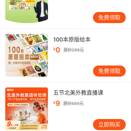
第二、课程的分级情况以及每一级别的目标
免费领取
通常情况下英语培训机构都会根据孩子的年龄来
分不等级别的课程，并且也对于每一级别的课程
定义了不同的学习内容以及要达到的目标。那么
100本原版绘本
在听英语
试听体验
之前家长们要提前考虑一下自
0
己的心理目标是多少，比如说是认识多少个单
¥
原价288元
词、会唱多少首英文歌曲等等，然后再去对比培
训机构对于课程级别的定义，看看这样的分级是
免费领取
否适合自己的孩子。
五节北美外教直播课
第三、课后辅导要求
9
¥
原价888元
就比如家长的业余时间比较多且英语水平也不错
的，那么就可以要求培训机构提供课后的辅导意
立即购买
见，但若是家长的英语水平有限且也没有充足的