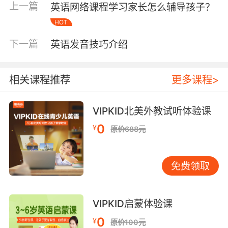
这不仅是家长们选择培训机构要考虑的问题，当
上一篇
英语网络课程学习家长怎么辅导孩子？
然也是各个英语培训机构之间竞争的“砝码”。但
HOT
是在此我要告诉大家的是并不是外教就是好的，
中教有中教的优势而外教有外教的特点，我们主
下一篇
英语发音技巧介绍
要是看老师的上课模式是不是合理，最好是有经
验的老师他们可以带动孩子更好地学习英语。
相关课程推荐
更多课程>
VIPKID北美外教试听体验课
听英语
试听体验
首先要了解的就是外教和中教的
课时比例，有的培训机构是全中教有的是全外
0
¥
原价688元
教，但是大部分都是中外结合的教学模式。在此
建议大家最好是选择中教和外教结合的这种，并
免费领取
且最好是外教的课时比例大一些的，这样孩子更
容易跟着外教学好口语，那么跟着中教也能掌握
不少学习英语的方法。
VIPKID启蒙体验课
0
¥
原价100元