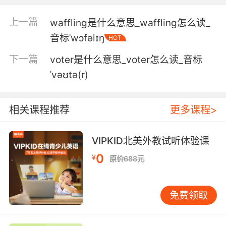
上一篇
waffling是什么意思_waffling怎么读_
音标ˈwɔfəlɪŋ
HOT
下一篇
voter是什么意思_voter怎么读_音标
ˈvəʊtə(r)
相关课程推荐
更多课程>
VIPKID北美外教试听体验课
0
¥
原价688元
免费领取