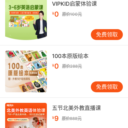
VIPKID启蒙体验课
0
¥
原价100元
免费领取
100本原版绘本
0
¥
原价288元
免费领取
五节北美外教直播课
9
¥
原价888元