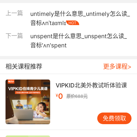
5. I'll untie you, and I'll never bother you
again.
上一篇
untimely是什么意思_untimely怎么读_
是的 而且不会再来找你
音标ʌnˈtaɪmlɪ
HOT
下一篇
unspent是什么意思_unspent怎么读_
6. Let me untie you, and I'll introduce you to
her.
音标'ʌn'spent
我先解开你 再向你介绍她
相关课程推荐
更多课程>
7. Then I'll untie you, and we'll go to work.
VIPKID北美外教试听体验课
然后我会解开你 然后我们去工作
0
¥
原价688元
8. The retied tubes have somehow untied
themselves.
免费领取
这些重新扎好的管子不知怎么的又散了
9. If you just untie me, I promise I won't leave.