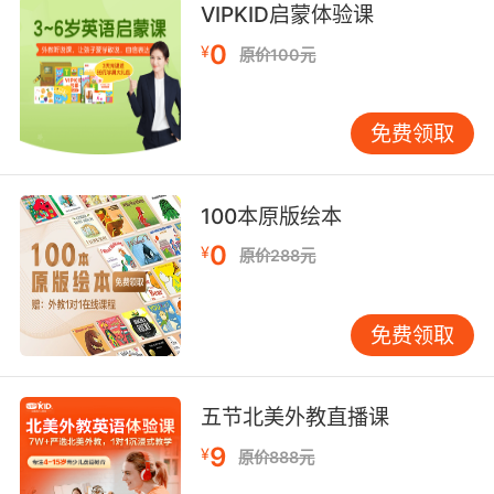
VIPKID启蒙体验课
如果你给我松绑 我保证不会逃走
0
¥
原价100元
10. We both know if I untie you, you'll try to
run.
免费领取
咱俩都知道给你松绑了 你就想逃跑
100本原版绘本
0
¥
原价288元
免费领取
五节北美外教直播课
9
¥
原价888元