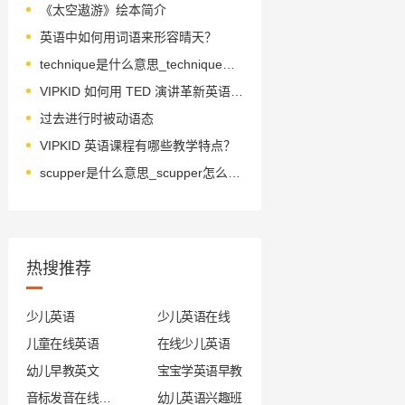
《太空遨游》绘本简介
英语中如何用词语来形容晴天？
technique是什么意思_technique怎么读_音标tekˈni-k
VIPKID 如何用 TED 演讲革新英语教学？
过去进行时被动语态
VIPKID 英语课程有哪些教学特点？
scupper是什么意思_scupper怎么读_音标'skʌpə(r)
热搜推荐
少儿英语
少儿英语在线
儿童在线英语
在线少儿英语
幼儿早教英文
宝宝学英语早教
音标发音在线试听
幼儿英语兴趣班