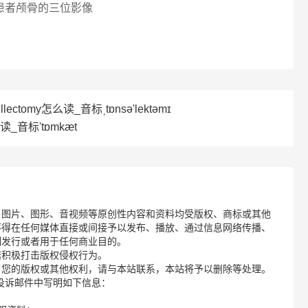
用患者颅骨的三位影像
llectomy怎么读_音标ˌtɒnsə'lektəmɪ
读_音标'tɒmkæt
、图片、图形、音视频等原创性内容和资料均受版权、商标或其他
不得在任何媒体直接或间接予以发布、播放、通过信息网络传播、
制发行或者用于任何商业目的。
诺积极打击版权侵权行为。
了您的版权或其他权利，请与本站联系，本站将予以删除等处理。
请您在投诉邮件中写明如下信息：