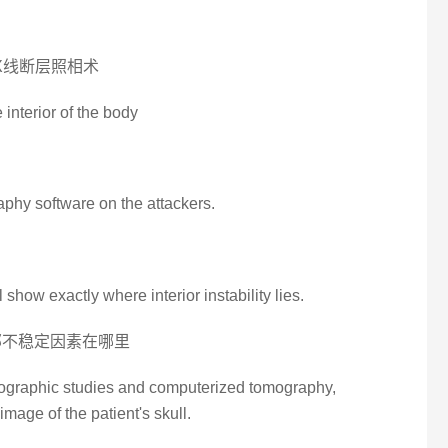
 X线断层照相术
 interior of the body
raphy software on the attackers.
l show exactly where interior instability lies.
部不稳定因素在哪里
diographic studies and computerized tomography,
mage of the patient's skull.