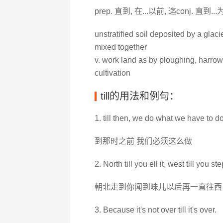
prep. 直到, 在...以前, 迄conj. 直
unstratified soil deposited by a glac
mixed together
v. work land as by ploughing, harrowi
cultivation
till的用法和例句：
1. till then, we do what we have to do
到那时之前 我们必须这么做
2. North till you ell it, west till you step
朝北走到你闻到味儿以后再一直往西
3. Because it's not over till it's over.