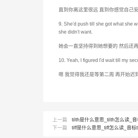
直到你离这里很远 直到你感觉自己安
9. She'd push till she got what she w
she didn't want.
她会一直坚持得到她想要的 然后还
10. Yeah, I figured I'd wait till my se
嗯 我觉得我还是等第二周 再开始迟
上一篇
tilth是什么意思_tilth怎么读_音标
下一篇
tiff是什么意思_tiff怎么读_音标tɪ