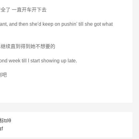
全了 一直开车开下去
ant, and then she'd keep on pushin' till she got what
再继续直到得到她不想要的
cond week till I start showing up late.
到吧
tɪlθ
f