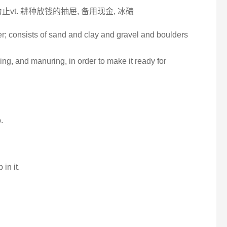
到...为止vt. 耕种放钱的抽屉, 备用现金, 冰碛
ier; consists of sand and clay and gravel and boulders
ng, and manuring, in order to make it ready for
.
 in it.