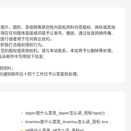
、图片、图形、音视频等原创性内容和资料均受版权、商标或其他
不得在任何媒体直接或间接予以发布、播放、通过信息网络传播、
制发行或者用于任何商业目的。
诺积极打击版权侵权行为。
了您的版权或其他权利，请与本站联系，本站将予以删除等处理。
请您在投诉邮件中写明如下信息：
明资料；
的通知邮件后十四个工作日予以答复和处理。
tipper是什么意思_tipper怎么读_音标'tɪpə(r)
tiramisu是什么意思_tiramisu怎么读_音标ˌtɪrəmɪ'sʊ
tiff是什么意思_tiff怎么读_音标tɪf