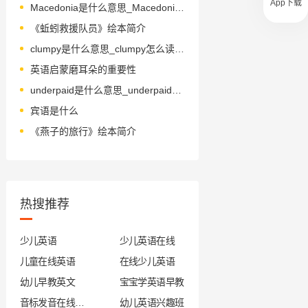
App下载
Macedonia是什么意思_Macedonia怎么读_音标ˌmæsɪˈdəunjə
《蚯蚓救援队员》绘本简介
clumpy是什么意思_clumpy怎么读_音标klʌmpɪ
英语启蒙磨耳朵的重要性
underpaid是什么意思_underpaid怎么读_音标ˌʌndəˈpeɪd
宾语是什么
《燕子的旅行》绘本简介
热搜推荐
少儿英语
少儿英语在线
儿童在线英语
在线少儿英语
幼儿早教英文
宝宝学英语早教
音标发音在线试听
幼儿英语兴趣班