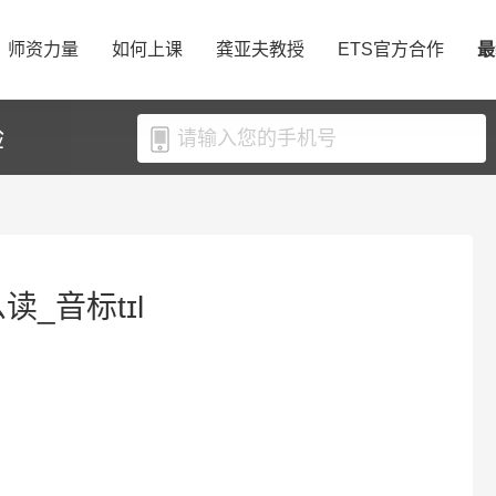
师资力量
如何上课
龚亚夫教授
ETS官方合作
最
验
么读_音标tɪl