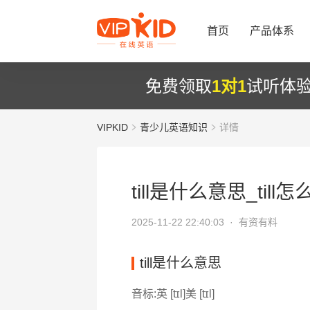
首页
产品体系
免费领取
1对1
试听体
VIPKID
青少儿英语知识
详情
till是什么意思_till怎
2025-11-22 22:40:03 ·
有资有料
till是什么意思
音标:英 [tɪl]美 [tɪl]