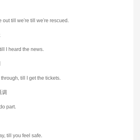
out till we're till we're rescued.
止
 till I heard the news.
闻
hrough, till I get the tickets.
低调
 do part.
y, till you feel safe.