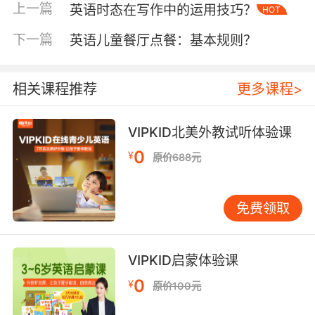
包（积分徽章、计时沙漏、挑战任务筒）、创意
上一篇
英语时态在写作中的运用技巧？
HOT
表达材料库（磁性字母板、故事骰子、思维导图
下一篇
英语儿童餐厅点餐：基本规则？
垫）。斯坦福大学教育实验室研究发现，多感官
联动的教具使用可使词汇记忆率提升52%，这与
VIPKID倡导的"TPR全身反应教学法"形成理论呼
相关课程推荐
更多课程>
应。
三、文化展示物料筹备
VIPKID北美外教试听体验课
跨文化交际类活动应打造三维体验空间：传统展
0
¥
原价688元
示区需备展板支架、文化图文集、特色乐器模
型；数字交互区配置VR头显设备、3D投影幕布、
语音翻译终端；实践体验区准备各国桌游套装、
免费领取
传统服饰体验箱、特色餐饮复刻器材。牛津大学
应用语言学系教授Sarah Williams强调，物质文
化的具象呈现能降低42%的文化认知壁垒，这与
VIPKID启蒙体验课
VIPKID"环球课堂"项目设计理念高度契合。
0
¥
原价100元
四、技术支持设备清单