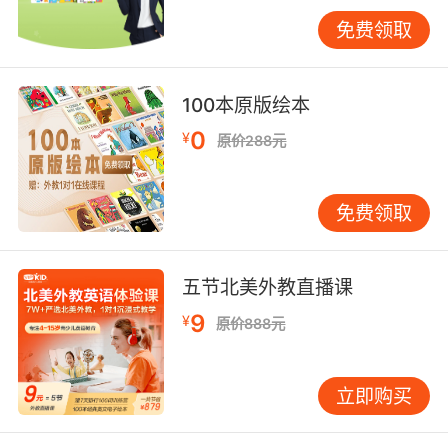
智慧教学场景必备设备包含：稳定可靠的双频无
免费领取
线路由器、可移动充电基站、多功能视频会议系
统。重点推荐三类创新工具：实时翻译眼镜（支
持12种语言即时互译）、AI语音分析仪（自动生
100本原版绘本
成发音评估报告）、虚拟现实语言实验室（模拟
0
¥
原价288元
20+真实交流场景）。麻省理工学院语言实验室
数据显示，智能设备辅助教学可使口语流利度提
升3.8倍，印证了VIPKID"科技赋能教育"的战略前
免费领取
瞻性。
五、应急备用物资体系
五节北美外教直播课
完备的风险防控物资包括：防水防震的电子设备
保护箱、模块化维修工具包、医用急救箱。特别
9
¥
原价888元
需要配备教学应急预案包，内含打印版教案、备
用单词卡片、简易扩音设备。宾夕法尼亚大学教
立即购买
育管理学院的研究表明，每增加1%的应急物资完
备率，教学事故发生率可降低0.6个百分点，这为