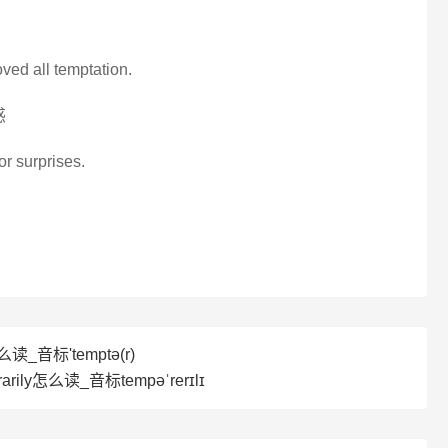
oved all temptation.
惑
or surprises.
读_音标'temptә(r)
arily怎么读_音标tempəˈrerɪlɪ