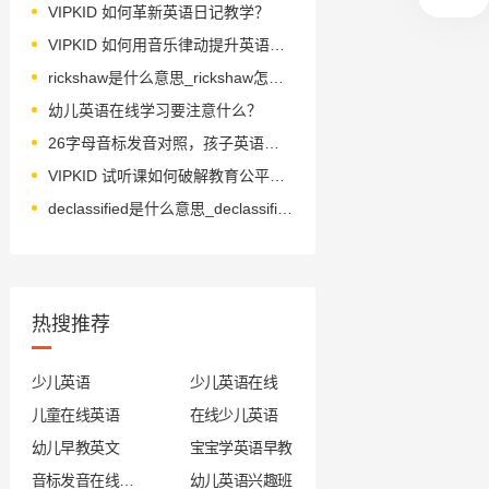
VIPKID 如何革新英语日记教学？
VIPKID 如何用音乐律动提升英语教学？
rickshaw是什么意思_rickshaw怎么读_音标ˈrɪkʃɔ-
幼儿英语在线学习要注意什么？
26字母音标发音对照，孩子英语学习指南
VIPKID 试听课如何破解教育公平难题？
declassified是什么意思_declassified怎么读_音标di-ˈklæsəˌfaɪd
热搜推荐
少儿英语
少儿英语在线
儿童在线英语
在线少儿英语
幼儿早教英文
宝宝学英语早教
音标发音在线试听
幼儿英语兴趣班