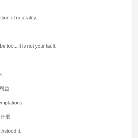
ion of neutrality.
too... It is not your fault.
k.
利益
temptations.
是什麼
thstood it.