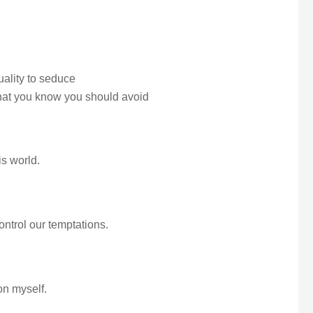
ality to seduce
that you know you should avoid
is world.
ntrol our temptations.
on myself.