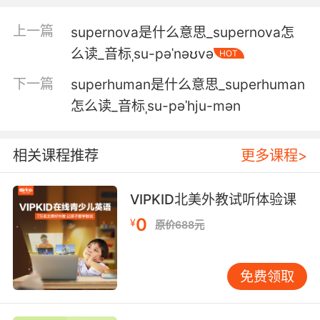
5. Then I hear he's marrying a supermodel,
上一篇
supernova是什么意思_supernova怎
this weekend.
么读_音标ˌsu-pəˈnəʊvə
HOT
然后我听说这周末他要跟一个超模结婚了
下一篇
superhuman是什么意思_superhuman
6. It's what the supermodels do to get a
怎么读_音标ˌsu-pəˈhju-mən
perfect pout.
那些超模就是这样拍出完美噘嘴的
相关课程推荐
更多课程>
7. Unfortunately, the supermodels of the spud
VIPKID北美外教试听体验课
world are no use to me.
0
¥
原价688元
不幸的是 土豆界的超模 对我来说用处不大
8. A supermodel had to be perfect, but my
免费领取
brother was about to prove that wrong.