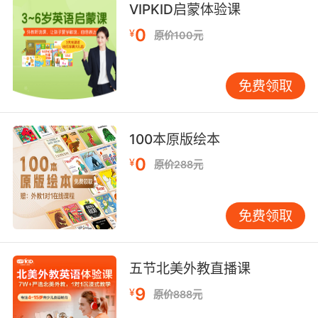
一个超模必须是完美无缺的 但我哥哥接下来要证
VIPKID启蒙体验课
明这一点是不对的
0
¥
原价100元
9. Might explain this supermodel wrapped
around him.
免费领取
也许那就是这位名模黏着他的原因
10. You're supermodels, siamese, clowns, you
100本原版绘本
talk dirty.
0
¥
原价288元
你们是超模 连体人 小丑 还会说骚话
免费领取
五节北美外教直播课
9
¥
原价888元