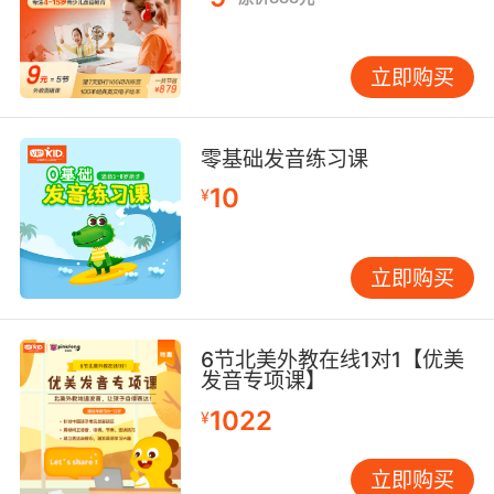
立即购买
零基础发音练习课
10
¥
立即购买
6节北美外教在线1对1【优美
发音专项课】
1022
¥
立即购买