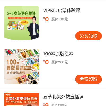
你九岁时 就自己搭建了一台超级计算机
VIPKID启蒙体验课
9. There's a supercomputer fused to a
0
¥
原价100元
cerebral cortex.
里面有个超级电脑与脑皮层融合在一起
免费领取
10. I mean, the brain is just a chemical
supercomputer.
100本原版绘本
0
¥
大脑只是一部超级生化计算机
原价288元
免费领取
五节北美外教直播课
9
¥
原价888元