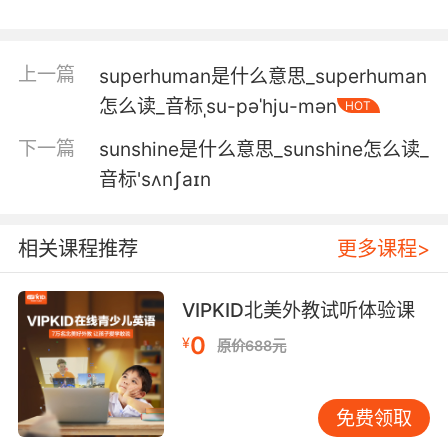
而我的口袋里有台超级计算机[手机]
5. And they're bringing back a supercomputer
上一篇
superhuman是什么意思_superhuman
built for this.
怎么读_音标ˌsu-pəˈhju-mən
HOT
而且会带回一个专为处理这些事的超级电脑
下一篇
sunshine是什么意思_sunshine怎么读_
6. Let's see it bigger. It's a tiny
音标'sʌnʃaɪn
supercomputer.
我们放大看 这是一个微型超级计算机
相关课程推荐
更多课程>
7. no, I would've noticed an extra
VIPKID北美外教试听体验课
supercomputer.
0
¥
原价688元
不 如果有额外的超级计算机我会注意到的
8. I mean, you built a supercomputer when
免费领取
you were nine.