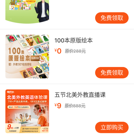
内容简介：
诺诺是个收藏家。破旧的轮胎、生锈的齿轮、坏
免费领取
掉的弹簧——都是诺诺收藏的目标。诺诺会用他
找到的那些大大小小的东西，造出*有意思的发
明。阿法狗就是诺诺发明的，它会用机械鼻带诺
100本原版绘本
诺找到各种神奇的东西。有一天，他们发现了一
0
¥
原价288元
个不寻常的玩意儿，跟之前见过的任何东西都不
一样！那到底是什么？用来做什么的？
免费领取
读完这个故事，你会发现啊，生活里有很多东
西，比看上去的更有意义。
五节北美外教直播课
编辑推荐：
9
¥
原价888元
✔美国奥克拉荷马书奖最佳童书奖获得者——克
里斯蒂娜·利滕最新作品！
立即购买
✔充满“未来感”的图画书，完美融合机器的“钢铁