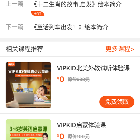
上一篇
《十二生肖的故事.启发》绘本简介
HOT
下一篇
《童话列车出发！》绘本简介
相关课程推荐
更多课程>
VIPKID北美外教试听体验课
0
¥
原价688元
内容简介
免费领取
VIPKID启蒙体验课
@启发童书 出品
0
¥
原价100元