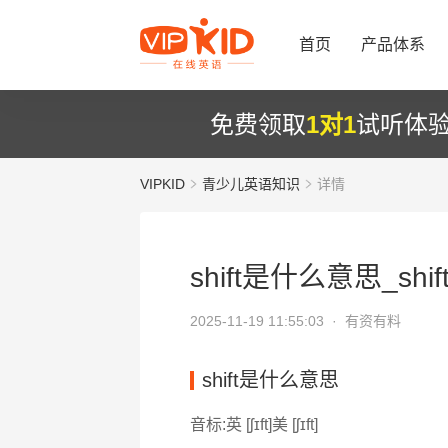
首页
产品体系
免费领取
1对1
试听体
VIPKID
青少儿英语知识
详情
shift是什么意思_shif
2025-11-19 11:55:03 ·
有资有料
shift是什么意思
音标:英 [ʃɪft]美 [ʃɪft]