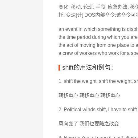
变化, 移动, 轮班, 手段, 应急办法, 移位v
托, 变速[计] DOS内部命令:该命
an event in which something is displ
the time period during which you are
the act of moving from one place to 
a crew of workers who work for a spec
shift的用法和例句：
1. shift the weight, shift the weight, s
转移重心 转移重心 转移重心
2. Political winds shift, I have to shif
风向变了 我们也要随之改变
3. Now you've all seen it, shift after sh