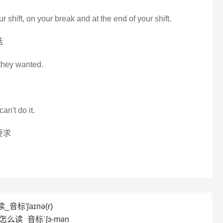
r shift, on your break and at the end of your shift.
话
 they wanted.
can't do it.
要求
音标'ʃaɪnə(r)
怎么读_音标ˈʃɜ-mən