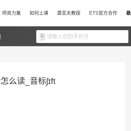
师资力量
如何上课
龚亚夫教授
ETS官方合作
最
验
t怎么读_音标ʃɪft