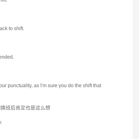
ck to shift.
 ended.
ur punctuality, as I'm sure you do the shift that
们换班后肯定也是这么想
y.