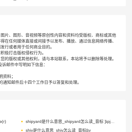
、图片、图形、音视频等原创性内容和资料均受版权、商标或其他
不得在任何媒体直接或间接予以发布、播放、通过信息网络传播、
制发行或者用于任何商业目的。
诺积极打击版权侵权行为。
了您的版权或其他权利，请与本站联系，本站将予以删除等处理。
请您在投诉邮件中写明如下信息：
明资料；
的通知邮件后十四个工作日予以答复和处理。
(r)
shipyard是什么意思_shipyard怎么读_音标ˈʃɪpjɑ-d
shiv是什么意思_shiv怎么读_音标ʃɪv