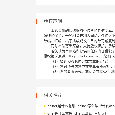
版权声明
本站提供的网络服务中包含的任何文本
法律的保护，未经相关权利人同意，任何人
改编、汇编、出于播放或发布目的改写或复
同时本站尊重原创，支持版权保护，承
若您认为本网站所提供的任何内容侵犯
侵权投诉通道：IP@vipkid.com.cn ，
（1）被诉侵权的内容或文章的链接；
（2）您对该等内容或文章享有版权的证
（3）您的联系方式。我站会在接受到您
相关推荐
shiner是什么意思_shiner怎么读_音标'ʃaɪnə
shirt是什么意思_shirt怎么读_音标ʃɜ-t