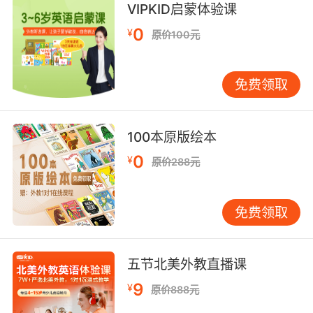
because my grandmother is away, hopefully
VIPKID启蒙体验课
failing her driver's test.
0
¥
原价100元
不好意思 我现在要进去 我要吃两勺果子露 因为
我奶奶不在 希望她没通过驾照考试
免费领取
100本原版绘本
0
¥
原价288元
免费领取
五节北美外教直播课
9
¥
原价888元