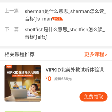
4. But once we strip it down and paint the
上一篇
sherman是什么意思_sherman怎么读_
whole thing the color of orange sherbet,
音标ˈʃɜ-mən
HOT
that's when we can hide it in plain sight.
下一篇
shellfish是什么意思_shellfish怎么读_
但一旦我們把包裝撕下來 把車子涂成橘子冰沙的
音标'ʃelfɪʃ
顏色 我們就可以光天化日之下藏在里面
5. All you've got to do is rub it on your skin,
相关课程推荐
更多课程>
the essential oils come out of the plant and
onto your skin and you'll ell like lemon
VIPKID北美外教试听体验课
sherbet.
0
¥
原价688元
你所要做的只是将它擦在皮肤上 香精油从植物中
流出 流到你的皮肤上让你闻起来像柠檬果子露
免费领取
6. And if you'll excuse me, I'm gonna go inside
and I'm gonna have two scoops of sherbet