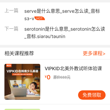
4. His long serpentine tongue oozed out of his
wet, gashlike mouth.
上一篇
serve是什么意思_serve怎么读_音标
sɜ-v
HOT
他扭曲的长舌从湿漉漉裂缝般的嘴中缓缓伸出
下一篇
serotonin是什么意思_serotonin怎么读
5. But what they can do with these swooping
_音标.siәrәu'tәunin
and serpentine lines filled with this
extraordinary glowing colour is make us dive
right into this lovely, amorous universe they
相关课程推荐
更多课程>
present.
VIPKID北美外教试听体验课
但可以用这些蜿蜒迂回的线条 填充进华丽的色彩
带我们进入 画面中俏丽多情的世界
0
¥
原价688元
免费领取