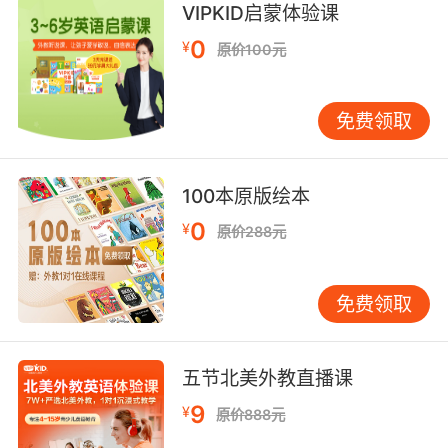
VIPKID启蒙体验课
0
¥
原价100元
免费领取
100本原版绘本
0
¥
原价288元
免费领取
五节北美外教直播课
9
¥
原价888元