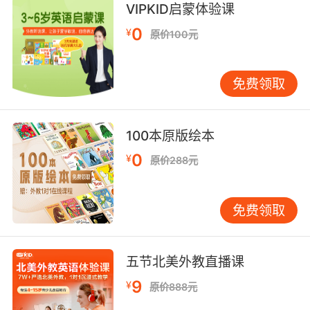
freaking out.
VIPKID启蒙体验课
0
¥
原价100元
买到验孕棒了吗 我吓坏了
9. I know, but there is no pregnancy
免费领取
hormones.
我知道 但你根本没有妊娠激素
100本原版绘本
10. Any chance of pregnancy? I'm on the pill.
0
¥
原价288元
有可能是怀孕吗 我在服用避孕药
免费领取
五节北美外教直播课
9
¥
原价888元