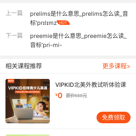
4. Not out of the pregnancy, out of the house.
上一篇
prelims是什么意思_prelims怎么读_音
标'prɪlɪmz
HOT
不是从怀孕中解放 是离开这房子
下一篇
preemie是什么意思_preemie怎么读_
5. This pregnancy is very important to her.
音标'pri-mi-
这个胎儿对她来说非常重要
相关课程推荐
更多课程>
6. And we assume that that's about the
pregnancy scam.
VIPKID北美外教试听体验课
我们猜这是因为那个代孕骗局
0
¥
原价688元
7. No. I'm taking it easier this pregnancy.
不去 这次怀孕 我打算悠着点
免费领取
8. Do you have the pregnancy test? I'm