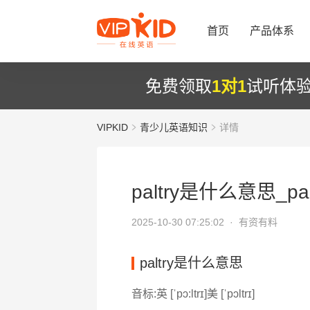
首页
产品体系
免费领取
1对1
试听体
VIPKID
青少儿英语知识
详情
paltry是什么意思_pal
2025-10-30 07:25:02 ·
有资有料
paltry是什么意思
音标:英 [ˈpɔ:ltrɪ]美 [ˈpɔltrɪ]