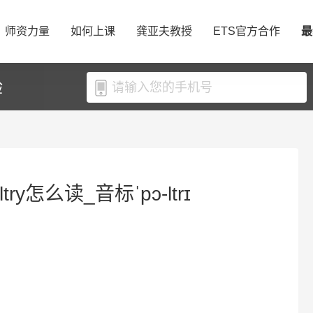
师资力量
如何上课
龚亚夫教授
ETS官方合作
最
验
try怎么读_音标ˈpɔ-ltrɪ