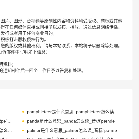
、图片、图形、音视频等原创性内容和资料均受版权、商标或其他
不得在任何媒体直接或间接予以发布、播放、通过信息网络传播、
制发行或者用于任何商业目的。
诺积极打击版权侵权行为。
了您的版权或其他权利，请与本站联系，本站将予以删除等处理。
请您在投诉邮件中写明如下信息：
明资料；
的通知邮件后十四个工作日予以答复和处理。
pamphleteer是什么意思_pamphleteer怎么读_音标.pæmfli'tiә
panache是什么意思_panache怎么读_音标pəˈnæʃ
panda是什么意思_panda怎么读_音标'pændә
pandemonium是什么意思_pandemonium怎么读_音标ˌpændəˈməʊnɪəm
palmer是什么意思_palmer怎么读_音标ˈpɑ-mə