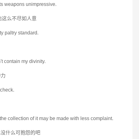
. Its weapons unimpressive.
也这么不尽如人意
tty paltry standard.
t contain my divinity.
神力
 check.
 the collection of it may be made with less complaint.
 也没什么可抱怨的吧