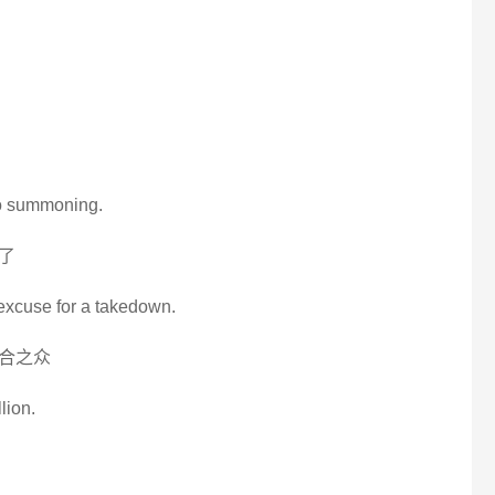
 to summoning.
了
y excuse for a takedown.
合之众
lion.