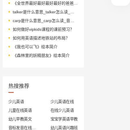
《全世界最好最好最好最好的爸爸》第一期画作新鲜出炉啦~
talker是什么意思_talker怎么读_音标ˈtɔ-kə(r)
carp是什么意思_carp怎么读_音标kɑ-p
如何做好vipkids课程的课前预习？
如何用英语描述地铁站的布局？
《我也可以飞》绘本简介
《森林里的妖精朋友》绘本简介
热搜推荐
少儿英语
少儿英语在线
儿童在线英语
在线少儿英语
幼儿早教英文
宝宝学英语早教
音标发音在线试听
幼儿英语兴趣班