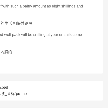
lf with such a paltry amount as eight shillings and
的生活 相提并论吗
d wolf pack will be sniffing at your entrails come
的內臟的
pæl
么读_音标ˈpɑ-mə