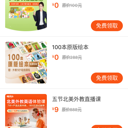
0
¥
原价100元
10. We have a pail here in our head, full of
words, where there's everything we need.
免费领取
我们脑子里有个提桶 里面装满了我们需要的一切
100本原版绘本
0
¥
原价288元
免费领取
五节北美外教直播课
9
¥
原价888元