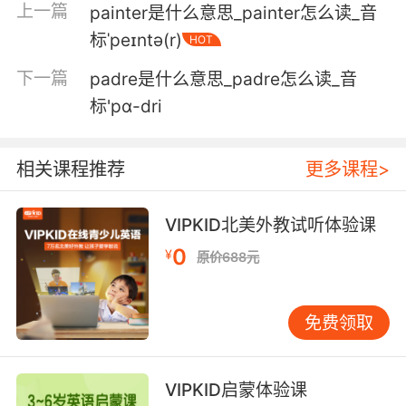
6. Hey, I'm not trying to put it in your pail,
上一篇
painter是什么意思_painter怎么读_音
buddy.
标ˈpeɪntə(r)
HOT
兄弟 我可不是无事找事
下一篇
padre是什么意思_padre怎么读_音
标'pɑ-dri
7. The little milk pails full of flowers on the
tables.
相关课程推荐
更多课程>
餐桌上摆着小奶桶 插满鲜花
8. Sometimes, to sell a pail of water, you start
VIPKID北美外教试听体验课
a fire.
0
¥
原价688元
有时候 就是要这样抛砖引玉
免费领取
9. I went to the privy and emptied the slop
pail, and so forth.
我去厕所倒掉污水 等等等等
VIPKID启蒙体验课