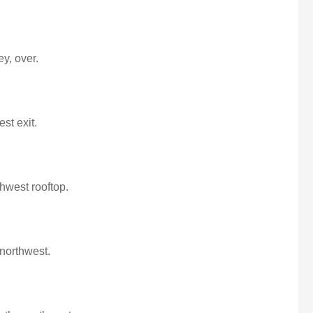
y, over.
st exit.
thwest rooftop.
northwest.