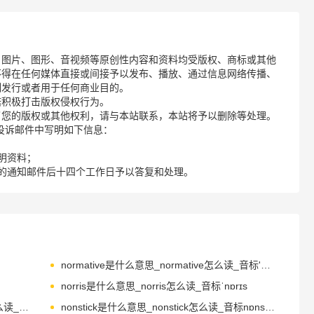
、图片、图形、音视频等原创性内容和资料均受版权、商标或其他
不得在任何媒体直接或间接予以发布、播放、通过信息网络传播、
制发行或者用于任何商业目的。
诺积极打击版权侵权行为。
了您的版权或其他权利，请与本站联系，本站将予以删除等处理。
请您在投诉邮件中写明如下信息：
明资料；
的通知邮件后十四个工作日予以答复和处理。
normative是什么意思_normative怎么读_音标'nɔ-mətɪv
norris是什么意思_norris怎么读_音标ˈnɒrɪs
northeastern是什么意思_northeastern怎么读_音标ˌnɔ-θ'i-stən
nonstick是什么意思_nonstick怎么读_音标nɒns'tɪk