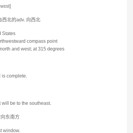
wɛst]
自西北的adv. 向西北
d States
northwestward compass point
orth and west; at 315 degrees
 is complete.
t will be to the southeast.
吹向东南方
st window.