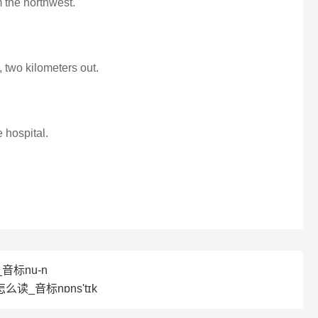
m the northwest.
 two kilometers out.
e hospital.
音标nu-n
怎么读_音标nɒns'tɪk