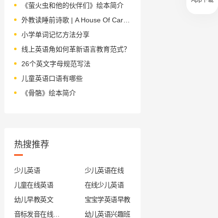
《萤火虫和他的伙伴们》绘本简介
外教读睡前诗歌 | A House Of Cards 纸牌堆成的房子
小学单词记忆方法分享
线上英语角如何革新语言教育范式？
26个英文字母规范写法
儿童英语口语有哪些
《骨骼》绘本简介
热搜推荐
少儿英语
少儿英语在线
儿童在线英语
在线少儿英语
幼儿早教英文
宝宝学英语早教
音标发音在线试听
幼儿英语兴趣班