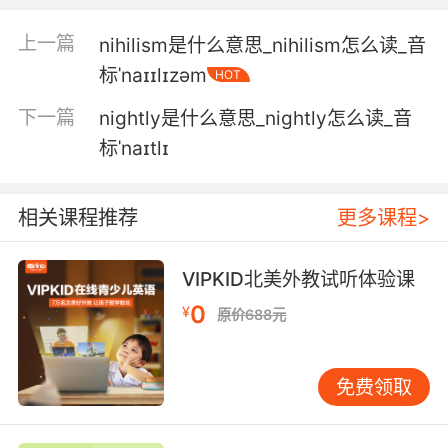
用光和水 我可以在这里种颠茄
上一篇
nihilism是什么意思_nihilism怎么读_音
标ˈnaɪɪlɪzəm
HOT
5. Belladonna, it's also referred to as deadly
nightshade.
下一篇
nightly是什么意思_nightly怎么读_音
标ˈnaɪtlɪ
颠茄 还被称为"致命夜影"
6. That bushwoman's nightshade hardened
相关课程推荐
更多课程>
his skin, but he was special long before that.
那个巫女的颠茄坚固了他的皮肤 但他之前就已经
VIPKID北美外教试听体验课
是一个特殊的孩子了
0
¥
原价688元
7. Some old world practices, they use a
flower called nightshade.
免费领取
在一些旧大陆 他们会用一种叫颠茄的花