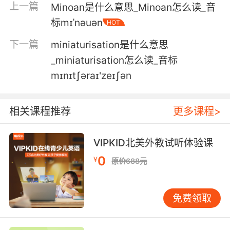
possible level right now.
上一篇
Minoan是什么意思_Minoan怎么读_音
标mɪˈnəuən
HOT
小中风 你的小中风 也许影响了你现在 以最高水
平工作的能力
下一篇
miniaturisation是什么意思
_miniaturisation怎么读_音标
5. Otherwise, I hope it's fun and that there are
mɪnɪtʃəraɪ'zeɪʃən
loads of pheasants and shit and I'll have
everything you don't use, especially, like mini
body lotions or mini conditioners or anything.
相关课程推荐
更多课程>
除此之外 我希望你玩得开心 祝那边有很多野鸡什
么的 你不用的那些东西都给我吧 尤其是迷你身体
VIPKID北美外教试听体验课
乳液 或迷你护发素之类的东西
0
¥
原价688元
6. And your response was a mini revolution.
免费领取
你的回应就是搞一场小革命
7. But I'm taking the mini bar key with me.