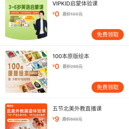
VIPKID启蒙体验课
但迷你冰箱的钥匙我得带走
0
¥
原价100元
8. And the moat at the mini golf castle.
免费领取
以及迷你高尔夫城堡的那条河里
9. But I don't know if she's into me or if she's
100本原版绘本
just into my mini fridge.
0
¥
原价288元
但我不知道她是喜欢上我了 还是只是喜欢我的小
冰箱
免费领取
10. We'll be wearing these mini brains on our
backs.
五节北美外教直播课
我们会将这些小型大脑背在背上
9
¥
原价888元