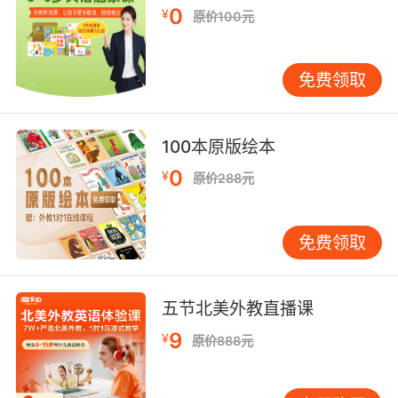
莉娜 这几天来我办公室两次啊
0
¥
原价100元
10. lena. I see you have a good eye for
staffing.
免费领取
莉娜 看来你很有用人的眼光
100本原版绘本
0
¥
原价288元
免费领取
五节北美外教直播课
9
¥
原价888元