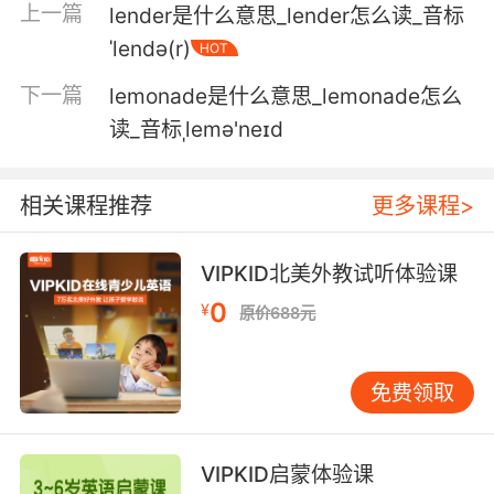
上一篇
lender是什么意思_lender怎么读_音标
莉娜说的是实话 她是清白的
ˈlendə(r)
HOT
下一篇
lemonade是什么意思_lemonade怎么
6. lena doesn't realize how much potential
she has.
读_音标ˌlemə'neɪd
莉娜不知道她有多大的潜力
相关课程推荐
更多课程>
7. lena hasn't spoken since she got here.
VIPKID北美外教试听体验课
莉娜到这里以后都没有说过话
0
¥
原价688元
8. lena, I need you to run a badge number for
me.
免费领取
莉娜 我要你帮我查一个警号
9. lena, twice in my office in as many days.
VIPKID启蒙体验课