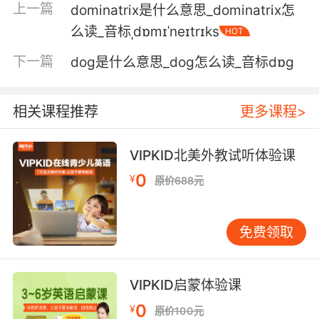
路易必须要明白 这盘棋 离结束还早得很呢
上一篇
dominatrix是什么意思_dominatrix怎
么读_音标ˌdɒmɪˈneɪtrɪks
HOT
5. On doit faire ce qu'on attend de nous, un
point, c'est tout.
下一篇
dog是什么意思_dog怎么读_音标dɒɡ
只能听命于他人 仅此而已
相关课程推荐
更多课程>
6. Il lui a tran is le code qu'elle doit utiliser
pour prévenir Iode 1.
VIPKID北美外教试听体验课
他说了一句暗号 让她 让她传信给"碘1号"
0
¥
原价688元
7. Mais il doit bien y en avoir par mieux qui
déteste leur roi.
免费领取
但还是有人对国王心存怨怼吧
8. On doit les rejeter dans la source à 12 h et
VIPKID启蒙体验课
en prendre deux nouveaux.
0
¥
原价100元