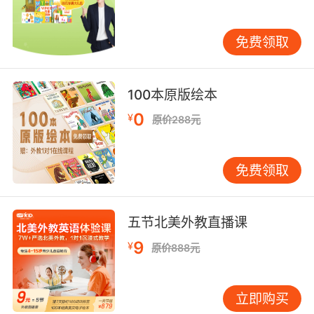
因此我们必须在正午十二点把这些鱼放回水里 再
捞两条上来
免费领取
9. Mais il faut se montrer malin, on doit
d'abord rallier le peuple à notre cause.
100本原版绘本
但行事不可鲁莽 我们首先要聚集人民的力量 才能
0
¥
原价288元
完成大业
10. Envoyez des mousquetaires, qu'ils
免费领取
fouillent chaque bâtiment jusque dans les
moindres recoins il doit absolument le
retrouver.
五节北美外教直播课
9
¥
原价888元
派出火枪手 仔细搜寻每一处建筑 任何角落都不要
放过 掘地三尺 也要找到他
立即购买