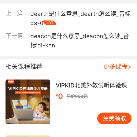
5. In the bedroom your dear dear father gave
上一篇
dearth是什么意思_dearth怎么读_音标
me.
dɜ-θ
HOT
就在你父亲让我留宿的卧室里
下一篇
deacon是什么意思_deacon怎么读_音
6. A dear, dear friend of mine has gone
标'di-kən
missing, and we must find her.
我亲爱的挚友不见了 必须要找到她
相关课程推荐
更多课程>
7. In short, my dear, dear children, not only
VIPKID北美外教试听体验课
have we forgotten to play, we have forgotten
0
to be happy.
¥
原价688元
簡而言之 我最親愛 最親愛的孩子們 我們不只忘
了去玩耍 我們還忘記了去快樂
免费领取
8. I need a drink because a dear, dear friend