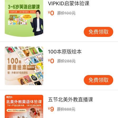
of mine has been keeping secrets from me.
VIPKID启蒙体验课
0
¥
原价100元
我得喝一杯 因为有一位尊敬可爱的 老朋友对我守
口如瓶
免费领取
9. Lord, guard what I hold dear, and let me
never hold too dearly anything of this world.
上帝 守护我所珍重的一切 不要让我对这世上的一
100本原版绘本
切 过于依赖
0
¥
原价288元
10. Oh, dear, oh, dear, my poor, delicate
fingers, but success I eventually did make
免费领取
mine.
亲爱的 亲爱的 我可怜又较弱的手指 但我最终成
五节北美外教直播课
功了
9
¥
原价888元