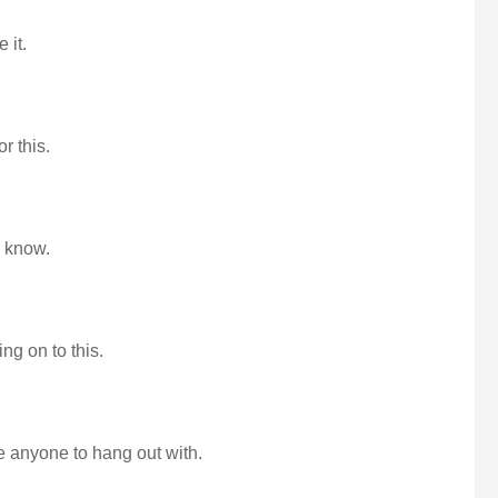
 it.
r this.
u know.
ng on to this.
ve anyone to hang out with.