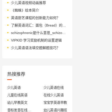
少儿英语视频动画推荐
《蜘蛛》绘本简介
英语厨艺课程的创新能力如何？
了解英语词汇：面包（Bread）的多种含义
schizophrenic是什么意思_schizophrenic怎么读_音标ˌskɪtsəˈfrenɪk
VIPKID 学习奖励机制的设置逻辑
少儿英语语法填空题解题技巧？
热搜推荐
少儿英语
少儿英语在线
儿童在线英语
在线少儿英语
幼儿早教英文
宝宝学英语早教
音标发音在线试听
幼儿英语兴趣班