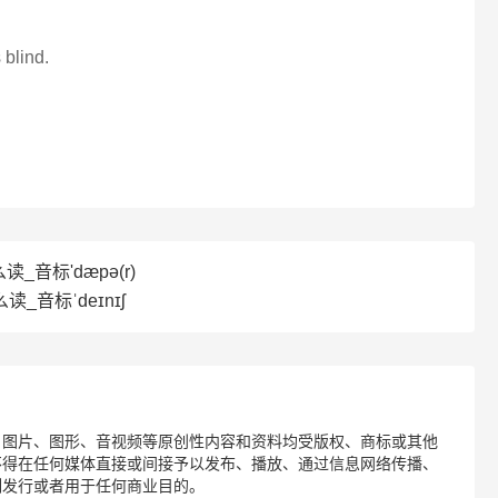
 blind.
读_音标'dæpə(r)
读_音标ˈdeɪnɪʃ
、图片、图形、音视频等原创性内容和资料均受版权、商标或其他
不得在任何媒体直接或间接予以发布、播放、通过信息网络传播、
制发行或者用于任何商业目的。