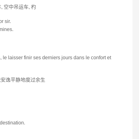
, 空中吊运车, 杓
r sir.
 mines.
le laisser finir ses derniers jours dans le confort et
能安逸平静地度过余生
 destination.