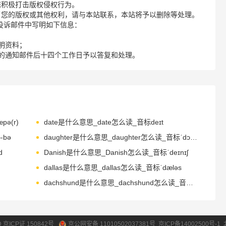
诺积极打击版权侵权行为。
了您的版权或其他权利，请与本站联系，本站将予以删除等处理。
请您在投诉邮件中写明如下信息：
明资料；
的通知邮件后十四个工作日予以答复和处理。
ə(r)
date是什么意思_date怎么读_音标deɪt
-bə
daughter是什么意思_daughter怎么读_音标ˈdɔ-tə(r)
d
Danish是什么意思_Danish怎么读_音标ˈdeɪnɪʃ
dallas是什么意思_dallas怎么读_音标ˈdæləs
dachshund是什么意思_dachshund怎么读_音标'dæksnd
ID 京ICP证 150842号
京公网安备 11010502037381号
京ICP备14002500号-1