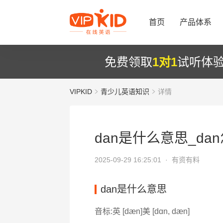
首页
产品体系
免费领取
1对1
试听体
VIPKID
青少儿英语知识
详情
dan是什么意思_da
2025-09-29 16:25:01 ·
有资有料
dan是什么意思
音标:英 [dæn]美 [dɑn, dæn]