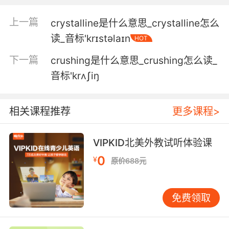
薄的 有壳的 脏的 我就想抓
上一篇
crystalline是什么意思_crystalline怎么
6. Ambrose is a crusty old bird, no doubt.
读_音标'krɪstəlaɪn
HOT
安布罗斯无疑是个难搞的老狐狸
下一篇
crushing是什么意思_crushing怎么读_
音标'krʌʃiŋ
7. You should see her crusty dishes in the
sink, man.
相关课程推荐
更多课程>
她的餐碟在水池里都干得结壳了
8. These are never gonna cut through her
VIPKID北美外教试听体验课
crusty talons.
0
¥
原价688元
这小玩意儿不可能剪断她那老趾甲
免费领取
9. But look, I'm not here to talk about that
crusty, chalky uncle.