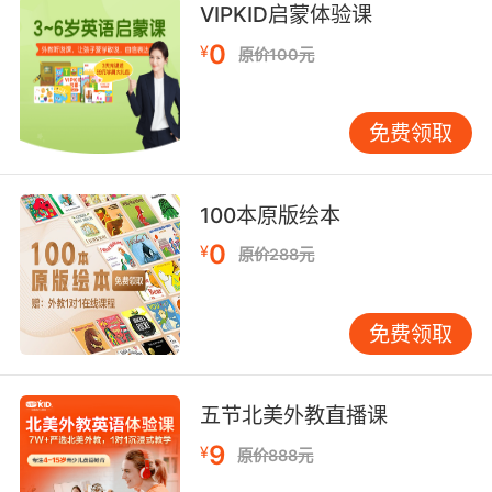
但你瞧 我不是来谈论 那个固执年迈的大叔
VIPKID启蒙体验课
0
¥
原价100元
10. Looks like a crusty residue around his
mouth.
免费领取
感覺他嘴邊有一圈脆皮殘留
100本原版绘本
0
¥
原价288元
免费领取
五节北美外教直播课
9
¥
原价888元