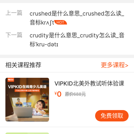
你将享用你的下午茶和小饼干 喝你想喝的
上一篇
crushed是什么意思_crushed怎么读_
音标krʌʃt
HOT
5. These crumpets are absolutely delicious
and it's a great end to a fantastic brunch.
下一篇
crudity是什么意思_crudity怎么读_音
标ˈkru-dətɪ
这些煎饼十分可口 当做早午餐的最后一道甜点再
合适不过了
相关课程推荐
更多课程>
6. I always feel so inadequate whenever you
wear heels, crumpet.
VIPKID北美外教试听体验课
每次你穿高跟鞋 都让我觉得矮人一等 小松饼
0
¥
原价688元
7. When you think of growing up, the ell and
taste of an amazing crumpet, it never leaves
免费领取
you.
经过发酵 薄饼的味道和口感 余味无穷