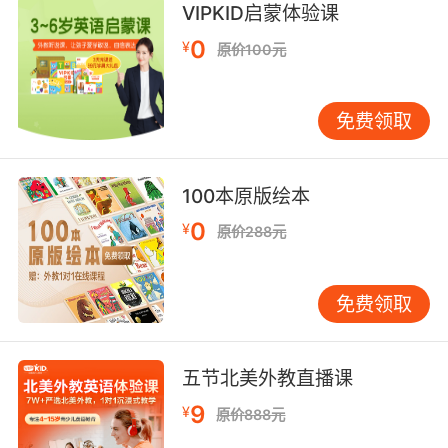
VIPKID启蒙体验课
0
¥
原价100元
免费领取
100本原版绘本
0
¥
原价288元
免费领取
五节北美外教直播课
9
¥
原价888元