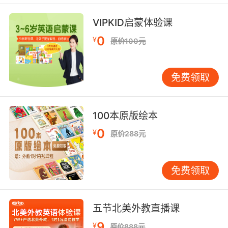
VIPKID启蒙体验课
0
¥
原价100元
免费领取
100本原版绘本
0
¥
原价288元
免费领取
五节北美外教直播课
9
¥
原价888元