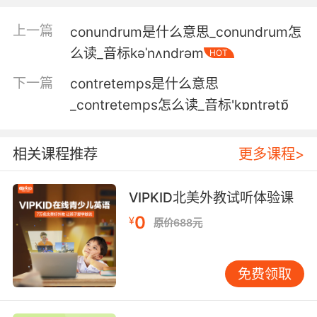
5. This contusion's at least three weeks old.
上一篇
conundrum是什么意思_conundrum怎
这个擦伤至少有三周时间了
么读_音标kəˈnʌndrəm
HOT
下一篇
contretemps是什么意思
6. Multiple contusions, fractures, damage to
the skull.
_contretemps怎么读_音标'kɒntrətɒ̃
多处挫伤 骨折 头骨损伤
相关课程推荐
更多课程>
7. contusions about the neck and face,
similarly to his fists.
VIPKID北美外教试听体验课
脖颈 面部有挫伤 手上也有
0
¥
原价688元
8. There was a contusion on the back of her
head, but no bleeding in the brain.
免费领取
她的后腦勺有一處撞傷 不過沒有腦出血的癥狀