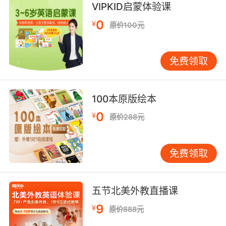
VIPKID启蒙体验课
9. Plus he had some minor contusions and a
broken neck.
0
¥
原价100元
此外还有几处挫伤 脖子也被拧断了
免费领取
10. No chest contusions or secondary injuries
evident.
100本原版绘本
胸部无创伤 也无二次受伤的迹象
0
¥
原价288元
免费领取
五节北美外教直播课
9
¥
原价888元