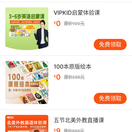
老爹 你不能用我的车做抵押
VIPKID启蒙体验课
9. Mike, this is some serious collateral
0
¥
原价100元
damage.
迈克 这可是殃及池鱼啊
免费领取
10. There is a way to do this without any
collateral damage.
100本原版绘本
0
有个办法没有任何连带的风险
¥
原价288元
免费领取
五节北美外教直播课
9
¥
原价888元