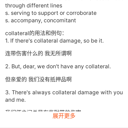
through different lines
s. serving to support or corroborate
s. accompany, concomitant
collateral的用法和例句：
1. If there's collateral damage, so be it.
连带伤害什么的 我无所谓啊
2. But, dear, we don't have any collateral.
但亲爱的 我们没有抵押品啊
3. There's always collateral damage with you
and me.
我们俩之间总是有些附带的伤害
展开更多
4. Maybe this is all about her, and you're the