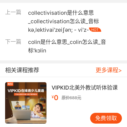
collateral damage.
上一篇
collectivisation是什么意思
也许只是因为她 你只是联带伤害
_collectivisation怎么读_音标
kә,lektivai'zeiʃәn; - vi'z-
5. And she's not collateral damage, not for
HOT
anyone.
下一篇
colin是什么意思_colin怎么读_音
标'kɔlin
她才不是什么人的附带损失
6. But you and I, we're just collateral damage.
相关课程推荐
更多课程>
但你和我 我们是牺牲品
VIPKID北美外教试听体验课
7. So, we're handing you three over as
collateral.
0
¥
原价688元
所以 我们把你们三个交出去作抵押
免费领取
8. Pop, you're not using my car for collateral.