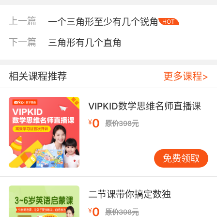
上一篇
一个三角形至少有几个锐角
HOT
下一篇
三角形有几个直角
相关课程推荐
更多课程>
VIPKID数学思维名师直播课
0
¥
原价398元
内容简介
免费领取
本书是儿童情商图书。是使孩子们养成正确美丽
二节课带你搞定数独
的人性，而企划的丛书。不仅告诉美丽正确的感
情，还能帮助孩子矫正歪曲错误的感情和行动的
0
¥
原价398元