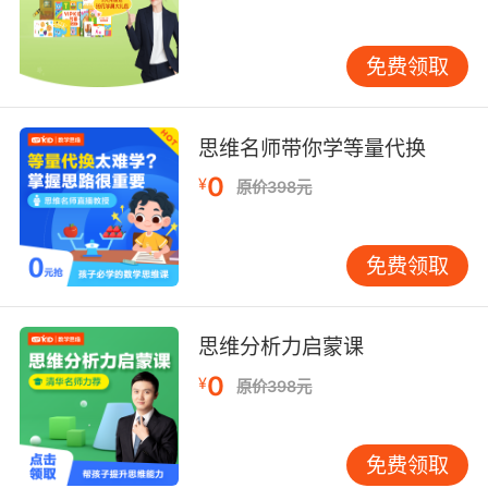
人性童话。每章节都附有引导正确的行动和人性
的Tip，给与很大的帮助。这本书是关于自信的故
免费领取
事。小木偶匹诺曹在切身感受到撒谎带来的危害
后，深刻检讨了自己的过错。他变成了一个小学
生，还有了一个新的名字---基诺。虽然基诺从此
思维名师带你学等量代换
再不撒谎了，但有一种叫“匹诺曹病毒”的奇怪病
毒却开始蔓延。基诺周围不少人都感染了可怕的
0
¥
原价398元
“匹诺曹病毒”。他们能在基诺的帮助之下痊愈
吗？
免费领取
目录
哎呀，鼻子不对劲
思维分析力启蒙课
0
¥
骗人很有意思
原价398元
——习惯性撒谎
免费领取
我也不想这样