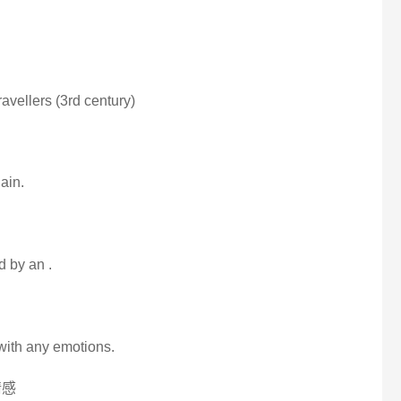
ravellers (3rd century)
ain.
d by an .
with any emotions.
情感