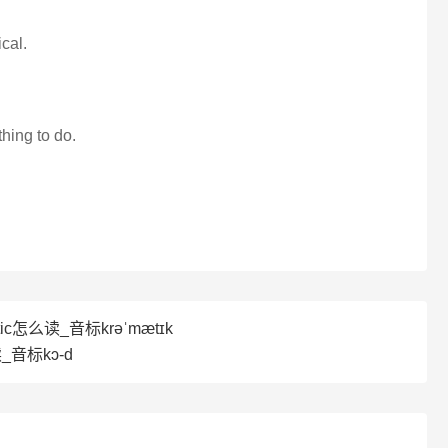
ical.
thing to do.
tic怎么读_音标krəˈmætɪk
_音标kɔ-d