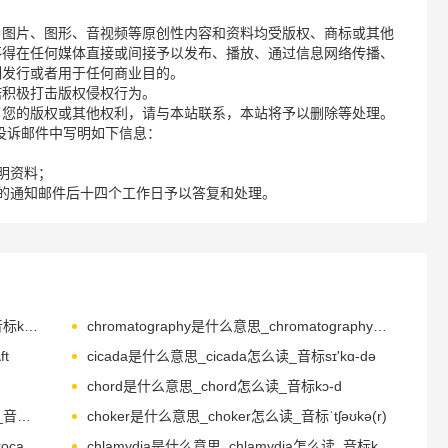
、图片、图形、音视频等原创性内容和资料均受版权、商标或其他
不得在任何媒体直接或间接予以发布、播放、通过信息网络传播、
制发行或者用于任何商业目的。
诺积极打击版权侵权行为。
了您的版权或其他权利，请与本站联系，本站将予以删除等处理。
请您在投诉邮件中写明如下信息：
明资料；
的通知邮件后十四个工作日予以答复和处理。
chromatic是什么意思_chromatic怎么读_音标krəˈmætɪk
chromatography是什么意思_chromatography怎么读_音标ˌkrəʊməˈtɒgrəfɪ
t
cicada是什么意思_cicada怎么读_音标sɪ'kɑ-də
chord是什么意思_chord怎么读_音标kɔ-d
cholesterol是什么意思_cholesterol怎么读_音标kəˈlestərɒl
choker是什么意思_choker怎么读_音标ˈtʃəʊkə(r)
chlorofluorocarbon是什么意思_chlorofluorocarbon怎么读_音标ˌklɔ-rəʊˌflʊərəʊˈkɑ-bən, -ˌflɔ-r-, -ˌfləʊr-, ˌkləʊr-
chlamydia是什么意思_chlamydia怎么读_音标klə'mɪdɪə