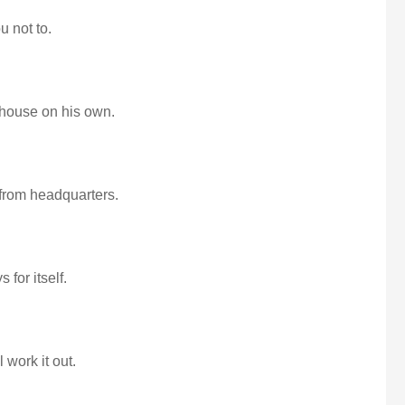
u not to.
s house on his own.
u from headquarters.
 for itself.
 work it out.